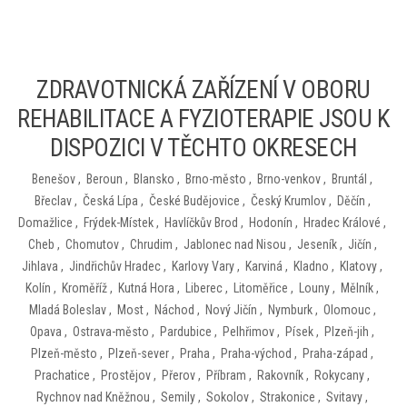
ZDRAVOTNICKÁ ZAŘÍZENÍ V OBORU
REHABILITACE A FYZIOTERAPIE JSOU K
DISPOZICI V TĚCHTO OKRESECH
Benešov
,
Beroun
,
Blansko
,
Brno-město
,
Brno-venkov
,
Bruntál
,
Břeclav
,
Česká Lípa
,
České Budějovice
,
Český Krumlov
,
Děčín
,
Domažlice
,
Frýdek-Místek
,
Havlíčkův Brod
,
Hodonín
,
Hradec Králové
,
Cheb
,
Chomutov
,
Chrudim
,
Jablonec nad Nisou
,
Jeseník
,
Jičín
,
Jihlava
,
Jindřichův Hradec
,
Karlovy Vary
,
Karviná
,
Kladno
,
Klatovy
,
Kolín
,
Kroměříž
,
Kutná Hora
,
Liberec
,
Litoměřice
,
Louny
,
Mělník
,
Mladá Boleslav
,
Most
,
Náchod
,
Nový Jičín
,
Nymburk
,
Olomouc
,
Opava
,
Ostrava-město
,
Pardubice
,
Pelhřimov
,
Písek
,
Plzeň-jih
,
Plzeň-město
,
Plzeň-sever
,
Praha
,
Praha-východ
,
Praha-západ
,
Prachatice
,
Prostějov
,
Přerov
,
Příbram
,
Rakovník
,
Rokycany
,
Rychnov nad Kněžnou
,
Semily
,
Sokolov
,
Strakonice
,
Svitavy
,