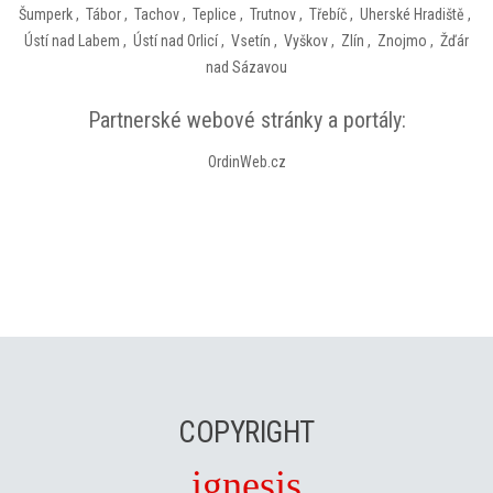
Šumperk
,
Tábor
,
Tachov
,
Teplice
,
Trutnov
,
Třebíč
,
Uherské Hradiště
,
Ústí nad Labem
,
Ústí nad Orlicí
,
Vsetín
,
Vyškov
,
Zlín
,
Znojmo
,
Žďár
nad Sázavou
Partnerské webové stránky a portály:
OrdinWeb.cz
COPYRIGHT
ignesis