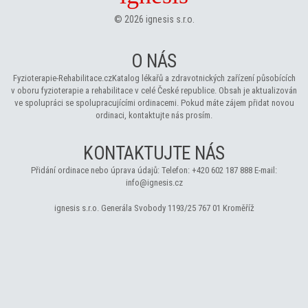
©
2026
ignesis s.r.o.
O NÁS
Fyzioterapie-Rehabilitace.cz
Katalog lékařů a zdravotnických zařízení působících
v oboru fyzioterapie a rehabilitace v celé České republice. Obsah je aktualizován
ve spolupráci se spolupracujícími ordinacemi. Pokud máte zájem přidat novou
ordinaci, kontaktujte nás prosím.
KONTAKTUJTE NÁS
Přidání ordinace nebo úprava údajů:
Telefon:
+420 602 187 888
E-mail:
info@ignesis.cz
ignesis s.r.o.
Generála Svobody 1193/25
767 01 Kroměříž