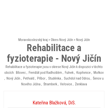
Moravskoslezský kraj
>
Okres Nový Jičín
>
Nový Jičín
Rehabilitace a
fyzioterapie - Nový Jičín
Rehabilitace a fyzioterapie jsou v okrese Nový Jičín k dispozici v těchto
obcích:
Bílovec
,
Frenštát pod Radhoštěm
,
Fulnek
,
Kopřivnice
,
Mořkov
,
Nový Jičín
,
Petřvald
,
Příbor
,
Studénka
,
Suchdol nad Odrou
,
Šenov u
Nového Jičína
,
Štramberk
,
Veřovice
,
Ženklava
Kateřina Blažková, DiS.