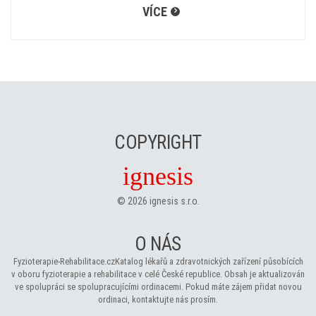
VÍCE
COPYRIGHT
ignesis
©
2026
ignesis s.r.o.
O NÁS
Fyzioterapie-Rehabilitace.cz
Katalog lékařů a zdravotnických zařízení působících
v oboru fyzioterapie a rehabilitace v celé České republice. Obsah je aktualizován
ve spolupráci se spolupracujícími ordinacemi. Pokud máte zájem přidat novou
ordinaci, kontaktujte nás prosím.