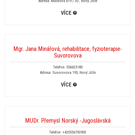
Adresa: Máchova 619 / 30 , Nový Jičín
VÍCE
Mgr. Jana Minářová, rehabilitace, fyzioterapie-
Suvorovova
Telefon:
556623180
Adresa: Suvorovova 195, Nový Jičín
VÍCE
MUDr. Přemysl Norský -Jugoslávská
Telefon:
+420556703903