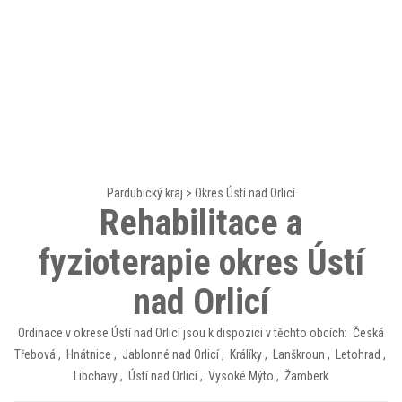
Pardubický kraj
>
Okres Ústí nad Orlicí
Rehabilitace a
fyzioterapie okres Ústí
nad Orlicí
Ordinace v okrese Ústí nad Orlicí jsou k dispozici v těchto obcích:
Česká
Třebová
,
Hnátnice
,
Jablonné nad Orlicí
,
Králíky
,
Lanškroun
,
Letohrad
,
Libchavy
,
Ústí nad Orlicí
,
Vysoké Mýto
,
Žamberk