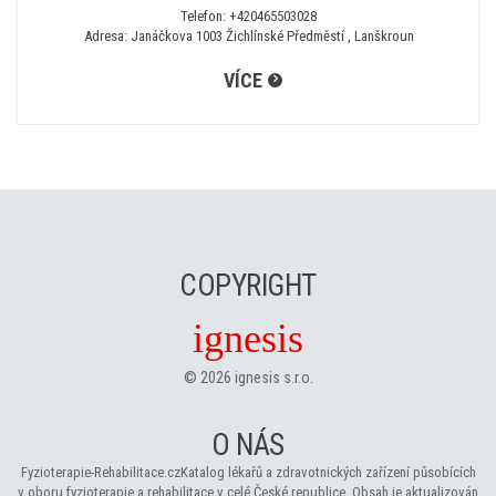
Telefon:
+420465503028
Adresa: Janáčkova 1003 Žichlínské Předměstí , Lanškroun
VÍCE
COPYRIGHT
ignesis
©
2026
ignesis s.r.o.
O NÁS
Fyzioterapie-Rehabilitace.cz
Katalog lékařů a zdravotnických zařízení působících
v oboru fyzioterapie a rehabilitace v celé České republice. Obsah je aktualizován