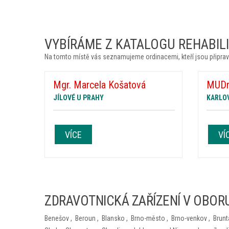
VYBÍRÁME Z KATALOGU REHABILIT
Na tomto místě vás seznamujeme ordinacemi, kteří jsou připrav
Mgr. Marcela Košatová
MUDr.
JÍLOVÉ U PRAHY
KARLO
VÍCE
VÍ
ZDRAVOTNICKÁ ZAŘÍZENÍ V OBORU
Benešov
,
Beroun
,
Blansko
,
Brno-město
,
Brno-venkov
,
Brunt