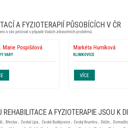
ACÍ A FYZIOTERAPIÍ PŮSOBÍCÍCH V ČR
eni o vás pečovat v případě Vašich zdravotních problémů.
 Marie Pospíšilová
Markéta Hurníková
VY VARY
KLIMKOVICE
CE
VÍCE
 REHABILITACE A FYZIOTERAPIE JSOU K D
ál
,
Břeclav
,
Česká Lípa
,
České Budějovice
,
Český Krumlov
,
Děčín
,
Domažli