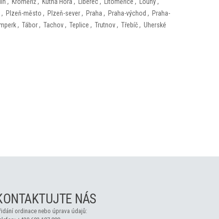
lín
,
Kroměříž
,
Kutná Hora
,
Liberec
,
Litoměřice
,
Louny
,
,
Plzeň-město
,
Plzeň-sever
,
Praha
,
Praha-východ
,
Praha-
mperk
,
Tábor
,
Tachov
,
Teplice
,
Trutnov
,
Třebíč
,
Uherské
KONTAKTUJTE NÁS
řidání ordinace nebo úprava údajů: