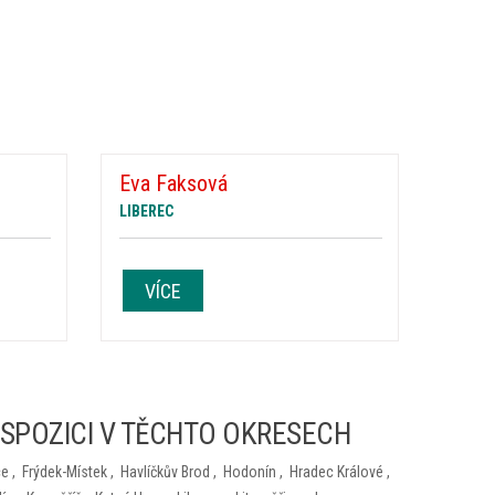
Eva Faksová
LIBEREC
VÍCE
ISPOZICI V TĚCHTO OKRESECH
ce
,
Frýdek-Místek
,
Havlíčkův Brod
,
Hodonín
,
Hradec Králové
,