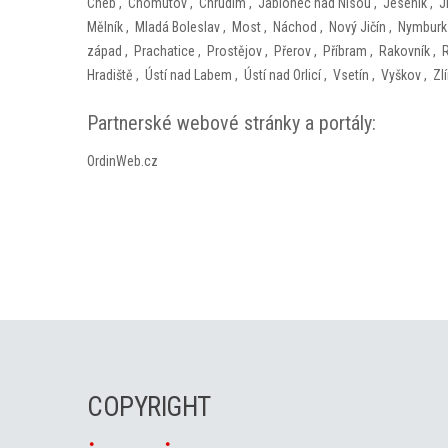
Cheb
,
Chomutov
,
Chrudim
,
Jablonec nad Nisou
,
Jeseník
,
J
Mělník
,
Mladá Boleslav
,
Most
,
Náchod
,
Nový Jičín
,
Nymburk
západ
,
Prachatice
,
Prostějov
,
Přerov
,
Příbram
,
Rakovník
,
Hradiště
,
Ústí nad Labem
,
Ústí nad Orlicí
,
Vsetín
,
Vyškov
,
Zl
Partnerské webové stránky a portály:
OrdinWeb.cz
COPYRIGHT