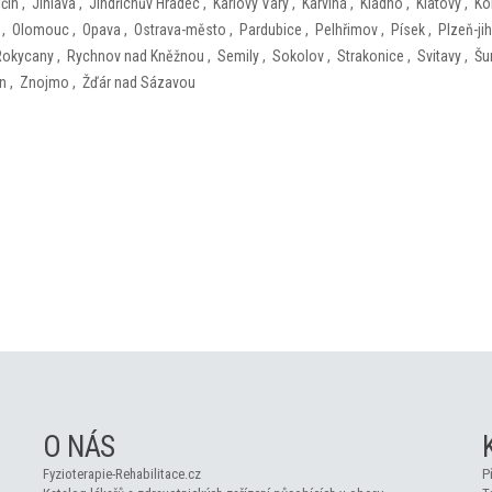
ičín
,
Jihlava
,
Jindřichův Hradec
,
Karlovy Vary
,
Karviná
,
Kladno
,
Klatovy
,
Ko
,
Olomouc
,
Opava
,
Ostrava-město
,
Pardubice
,
Pelhřimov
,
Písek
,
Plzeň-jih
Rokycany
,
Rychnov nad Kněžnou
,
Semily
,
Sokolov
,
Strakonice
,
Svitavy
,
Šu
ín
,
Znojmo
,
Žďár nad Sázavou
O NÁS
Fyzioterapie-Rehabilitace.cz
P