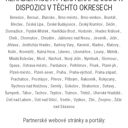
DISPOZICI V TĚCHTO OKRESECH
Benešov
,
Beroun
,
Blansko
,
Brno-město
,
Brno-venkov
,
Bruntál
,
Břeclav
,
Česká Lípa
,
České Budějovice
,
Český Krumlov
,
Děčín
,
Domažlice
,
Frýdek-Místek
,
Havlíčkův Brod
,
Hodonín
,
Hradec Králové
,
Cheb
,
Chomutov
,
Chrudim
,
Jablonec nad Nisou
,
Jeseník
,
Jičín
,
Jihlava
,
Jindřichův Hradec
,
Karlovy Vary
,
Karviná
,
Kladno
,
Klatovy
,
Kolín
,
Kroměříž
,
Kutná Hora
,
Liberec
,
Litoměřice
,
Louny
,
Mělník
,
Mladá Boleslav
,
Most
,
Náchod
,
Nový Jičín
,
Nymburk
,
Olomouc
,
Opava
,
Ostrava-město
,
Pardubice
,
Pelhřimov
,
Písek
,
Plzeň-jih
,
Plzeň-město
,
Plzeň-sever
,
Praha
,
Praha-východ
,
Praha-západ
,
Prachatice
,
Prostějov
,
Přerov
,
Příbram
,
Rakovník
,
Rokycany
,
Rychnov nad Kněžnou
,
Semily
,
Sokolov
,
Strakonice
,
Svitavy
,
Šumperk
,
Tábor
,
Tachov
,
Teplice
,
Trutnov
,
Třebíč
,
Uherské Hradiště
,
Ústí nad Labem
,
Ústí nad Orlicí
,
Vsetín
,
Vyškov
,
Zlín
,
Znojmo
,
Žďár
nad Sázavou
Partnerské webové stránky a portály: