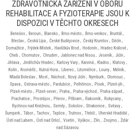
ZDRAVOTNICKÁ ZAŘÍZENÍ V OBORU
REHABILITACE A FYZIOTERAPIE JSOU K
DISPOZICI V TĚCHTO OKRESECH
Benešov
,
Beroun
,
Blansko
,
Brno-město
,
Brno-venkov
,
Bruntál
,
Břeclav
,
Česká Lípa
,
České Budějovice
,
Český Krumlov
,
Děčín
,
Domažlice
,
Frýdek-Místek
,
Havlíčkův Brod
,
Hodonín
,
Hradec Králové
,
Cheb
,
Chomutov
,
Chrudim
,
Jablonec nad Nisou
,
Jeseník
,
Jičín
,
Jihlava
,
Jindřichův Hradec
,
Karlovy Vary
,
Karviná
,
Kladno
,
Klatovy
,
Kolín
,
Kroměříž
,
Kutná Hora
,
Liberec
,
Litoměřice
,
Louny
,
Mělník
,
Mladá Boleslav
,
Most
,
Náchod
,
Nový Jičín
,
Nymburk
,
Olomouc
,
Opava
,
Ostrava-město
,
Pardubice
,
Pelhřimov
,
Písek
,
Plzeň-jih
,
Plzeň-město
,
Plzeň-sever
,
Praha
,
Praha-východ
,
Praha-západ
,
Prachatice
,
Prostějov
,
Přerov
,
Příbram
,
Rakovník
,
Rokycany
,
Rychnov nad Kněžnou
,
Semily
,
Sokolov
,
Strakonice
,
Svitavy
,
Šumperk
,
Tábor
,
Tachov
,
Teplice
,
Trutnov
,
Třebíč
,
Uherské Hradiště
,
Ústí nad Labem
,
Ústí nad Orlicí
,
Vsetín
,
Vyškov
,
Zlín
,
Znojmo
,
Žďár
nad Sázavou