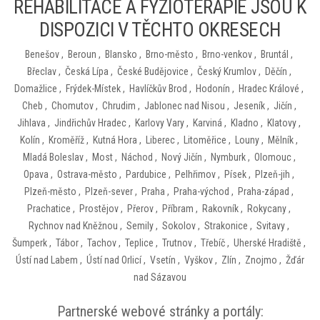
REHABILITACE A FYZIOTERAPIE JSOU K
DISPOZICI V TĚCHTO OKRESECH
Benešov
,
Beroun
,
Blansko
,
Brno-město
,
Brno-venkov
,
Bruntál
,
Břeclav
,
Česká Lípa
,
České Budějovice
,
Český Krumlov
,
Děčín
,
Domažlice
,
Frýdek-Místek
,
Havlíčkův Brod
,
Hodonín
,
Hradec Králové
,
Cheb
,
Chomutov
,
Chrudim
,
Jablonec nad Nisou
,
Jeseník
,
Jičín
,
Jihlava
,
Jindřichův Hradec
,
Karlovy Vary
,
Karviná
,
Kladno
,
Klatovy
,
Kolín
,
Kroměříž
,
Kutná Hora
,
Liberec
,
Litoměřice
,
Louny
,
Mělník
,
Mladá Boleslav
,
Most
,
Náchod
,
Nový Jičín
,
Nymburk
,
Olomouc
,
Opava
,
Ostrava-město
,
Pardubice
,
Pelhřimov
,
Písek
,
Plzeň-jih
,
Plzeň-město
,
Plzeň-sever
,
Praha
,
Praha-východ
,
Praha-západ
,
Prachatice
,
Prostějov
,
Přerov
,
Příbram
,
Rakovník
,
Rokycany
,
Rychnov nad Kněžnou
,
Semily
,
Sokolov
,
Strakonice
,
Svitavy
,
Šumperk
,
Tábor
,
Tachov
,
Teplice
,
Trutnov
,
Třebíč
,
Uherské Hradiště
,
Ústí nad Labem
,
Ústí nad Orlicí
,
Vsetín
,
Vyškov
,
Zlín
,
Znojmo
,
Žďár
nad Sázavou
Partnerské webové stránky a portály: