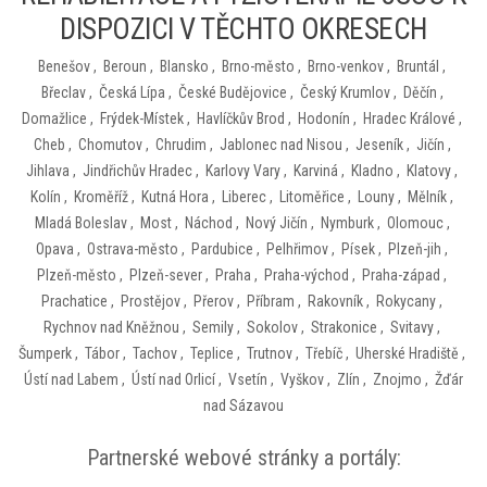
DISPOZICI V TĚCHTO OKRESECH
Benešov
,
Beroun
,
Blansko
,
Brno-město
,
Brno-venkov
,
Bruntál
,
Břeclav
,
Česká Lípa
,
České Budějovice
,
Český Krumlov
,
Děčín
,
Domažlice
,
Frýdek-Místek
,
Havlíčkův Brod
,
Hodonín
,
Hradec Králové
,
Cheb
,
Chomutov
,
Chrudim
,
Jablonec nad Nisou
,
Jeseník
,
Jičín
,
Jihlava
,
Jindřichův Hradec
,
Karlovy Vary
,
Karviná
,
Kladno
,
Klatovy
,
Kolín
,
Kroměříž
,
Kutná Hora
,
Liberec
,
Litoměřice
,
Louny
,
Mělník
,
Mladá Boleslav
,
Most
,
Náchod
,
Nový Jičín
,
Nymburk
,
Olomouc
,
Opava
,
Ostrava-město
,
Pardubice
,
Pelhřimov
,
Písek
,
Plzeň-jih
,
Plzeň-město
,
Plzeň-sever
,
Praha
,
Praha-východ
,
Praha-západ
,
Prachatice
,
Prostějov
,
Přerov
,
Příbram
,
Rakovník
,
Rokycany
,
Rychnov nad Kněžnou
,
Semily
,
Sokolov
,
Strakonice
,
Svitavy
,
Šumperk
,
Tábor
,
Tachov
,
Teplice
,
Trutnov
,
Třebíč
,
Uherské Hradiště
,
Ústí nad Labem
,
Ústí nad Orlicí
,
Vsetín
,
Vyškov
,
Zlín
,
Znojmo
,
Žďár
nad Sázavou
Partnerské webové stránky a portály: