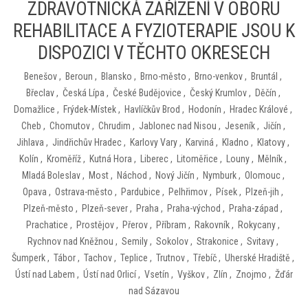
ZDRAVOTNICKÁ ZAŘÍZENÍ V OBORU
REHABILITACE A FYZIOTERAPIE JSOU K
DISPOZICI V TĚCHTO OKRESECH
Benešov
,
Beroun
,
Blansko
,
Brno-město
,
Brno-venkov
,
Bruntál
,
Břeclav
,
Česká Lípa
,
České Budějovice
,
Český Krumlov
,
Děčín
,
Domažlice
,
Frýdek-Místek
,
Havlíčkův Brod
,
Hodonín
,
Hradec Králové
,
Cheb
,
Chomutov
,
Chrudim
,
Jablonec nad Nisou
,
Jeseník
,
Jičín
,
Jihlava
,
Jindřichův Hradec
,
Karlovy Vary
,
Karviná
,
Kladno
,
Klatovy
,
Kolín
,
Kroměříž
,
Kutná Hora
,
Liberec
,
Litoměřice
,
Louny
,
Mělník
,
Mladá Boleslav
,
Most
,
Náchod
,
Nový Jičín
,
Nymburk
,
Olomouc
,
Opava
,
Ostrava-město
,
Pardubice
,
Pelhřimov
,
Písek
,
Plzeň-jih
,
Plzeň-město
,
Plzeň-sever
,
Praha
,
Praha-východ
,
Praha-západ
,
Prachatice
,
Prostějov
,
Přerov
,
Příbram
,
Rakovník
,
Rokycany
,
Rychnov nad Kněžnou
,
Semily
,
Sokolov
,
Strakonice
,
Svitavy
,
Šumperk
,
Tábor
,
Tachov
,
Teplice
,
Trutnov
,
Třebíč
,
Uherské Hradiště
,
Ústí nad Labem
,
Ústí nad Orlicí
,
Vsetín
,
Vyškov
,
Zlín
,
Znojmo
,
Žďár
nad Sázavou