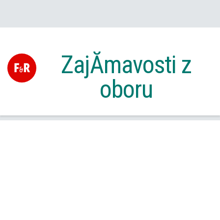
ZajĂ­mavosti z
oboru