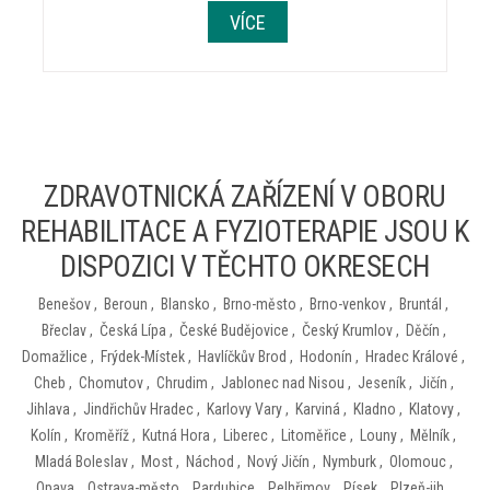
VÍCE
ZDRAVOTNICKÁ ZAŘÍZENÍ V OBORU
REHABILITACE A FYZIOTERAPIE JSOU K
DISPOZICI V TĚCHTO OKRESECH
Benešov
,
Beroun
,
Blansko
,
Brno-město
,
Brno-venkov
,
Bruntál
,
Břeclav
,
Česká Lípa
,
České Budějovice
,
Český Krumlov
,
Děčín
,
Domažlice
,
Frýdek-Místek
,
Havlíčkův Brod
,
Hodonín
,
Hradec Králové
,
Cheb
,
Chomutov
,
Chrudim
,
Jablonec nad Nisou
,
Jeseník
,
Jičín
,
Jihlava
,
Jindřichův Hradec
,
Karlovy Vary
,
Karviná
,
Kladno
,
Klatovy
,
Kolín
,
Kroměříž
,
Kutná Hora
,
Liberec
,
Litoměřice
,
Louny
,
Mělník
,
Mladá Boleslav
,
Most
,
Náchod
,
Nový Jičín
,
Nymburk
,
Olomouc
,
Opava
,
Ostrava-město
,
Pardubice
,
Pelhřimov
,
Písek
,
Plzeň-jih
,