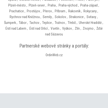
Plzeň-město
,
Plzeň-sever
,
Praha
,
Praha-východ
,
Praha-západ
,
Prachatice
,
Prostějov
,
Přerov
,
Příbram
,
Rakovník
,
Rokycany
,
Rychnov nad Kněžnou
,
Semily
,
Sokolov
,
Strakonice
,
Svitavy
,
Šumperk
,
Tábor
,
Tachov
,
Teplice
,
Trutnov
,
Třebíč
,
Uherské Hradiště
,
Ústí nad Labem
,
Ústí nad Orlicí
,
Vsetín
,
Vyškov
,
Zlín
,
Znojmo
,
Žďár
nad Sázavou
Partnerské webové stránky a portály:
OrdinWeb.cz