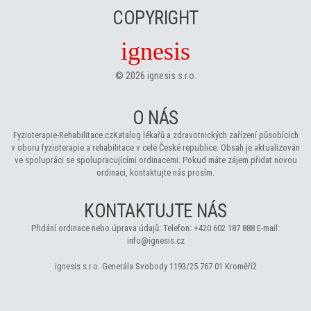
COPYRIGHT
ignesis
©
2026
ignesis s.r.o.
O NÁS
Fyzioterapie-Rehabilitace.cz
Katalog lékařů a zdravotnických zařízení působících
v oboru fyzioterapie a rehabilitace v celé České republice. Obsah je aktualizován
ve spolupráci se spolupracujícími ordinacemi. Pokud máte zájem přidat novou
ordinaci, kontaktujte nás prosím.
KONTAKTUJTE NÁS
Přidání ordinace nebo úprava údajů:
Telefon:
+420 602 187 888
E-mail:
info@ignesis.cz
ignesis s.r.o.
Generála Svobody 1193/25
767 01 Kroměříž