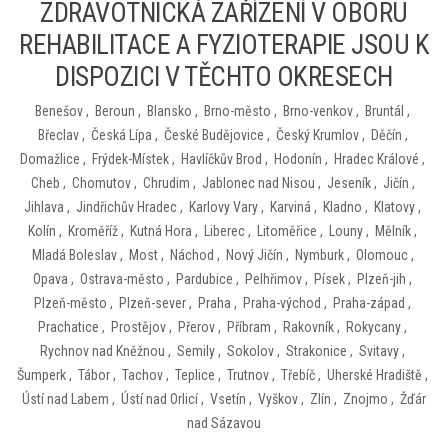
ZDRAVOTNICKÁ ZAŘÍZENÍ V OBORU
REHABILITACE A FYZIOTERAPIE JSOU K
DISPOZICI V TĚCHTO OKRESECH
Benešov
,
Beroun
,
Blansko
,
Brno-město
,
Brno-venkov
,
Bruntál
,
Břeclav
,
Česká Lípa
,
České Budějovice
,
Český Krumlov
,
Děčín
,
Domažlice
,
Frýdek-Místek
,
Havlíčkův Brod
,
Hodonín
,
Hradec Králové
,
Cheb
,
Chomutov
,
Chrudim
,
Jablonec nad Nisou
,
Jeseník
,
Jičín
,
Jihlava
,
Jindřichův Hradec
,
Karlovy Vary
,
Karviná
,
Kladno
,
Klatovy
,
Kolín
,
Kroměříž
,
Kutná Hora
,
Liberec
,
Litoměřice
,
Louny
,
Mělník
,
Mladá Boleslav
,
Most
,
Náchod
,
Nový Jičín
,
Nymburk
,
Olomouc
,
Opava
,
Ostrava-město
,
Pardubice
,
Pelhřimov
,
Písek
,
Plzeň-jih
,
Plzeň-město
,
Plzeň-sever
,
Praha
,
Praha-východ
,
Praha-západ
,
Prachatice
,
Prostějov
,
Přerov
,
Příbram
,
Rakovník
,
Rokycany
,
Rychnov nad Kněžnou
,
Semily
,
Sokolov
,
Strakonice
,
Svitavy
,
Šumperk
,
Tábor
,
Tachov
,
Teplice
,
Trutnov
,
Třebíč
,
Uherské Hradiště
,
Ústí nad Labem
,
Ústí nad Orlicí
,
Vsetín
,
Vyškov
,
Zlín
,
Znojmo
,
Žďár
nad Sázavou