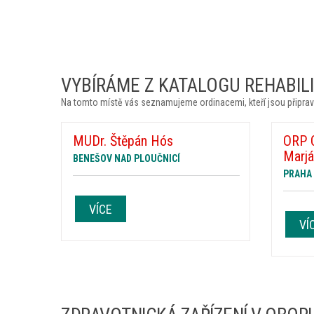
VYBÍRÁME Z KATALOGU REHABILIT
Na tomto místě vás seznamujeme ordinacemi, kteří jsou připrav
MUDr. Štěpán Hós
ORP 
Marj
BENEŠOV NAD PLOUČNICÍ
PRAHA
VÍCE
VÍ