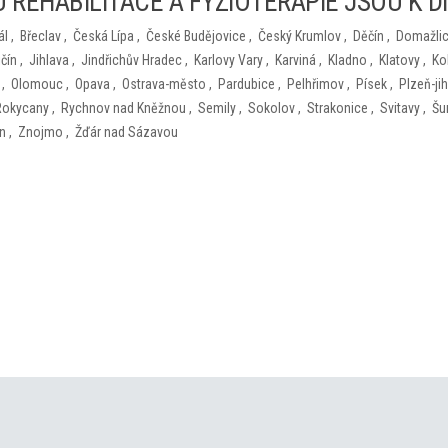
 REHABILITACE A FYZIOTERAPIE JSOU K D
ál
,
Břeclav
,
Česká Lípa
,
České Budějovice
,
Český Krumlov
,
Děčín
,
Domažli
ičín
,
Jihlava
,
Jindřichův Hradec
,
Karlovy Vary
,
Karviná
,
Kladno
,
Klatovy
,
Ko
,
Olomouc
,
Opava
,
Ostrava-město
,
Pardubice
,
Pelhřimov
,
Písek
,
Plzeň-jih
Rokycany
,
Rychnov nad Kněžnou
,
Semily
,
Sokolov
,
Strakonice
,
Svitavy
,
Šu
ín
,
Znojmo
,
Žďár nad Sázavou