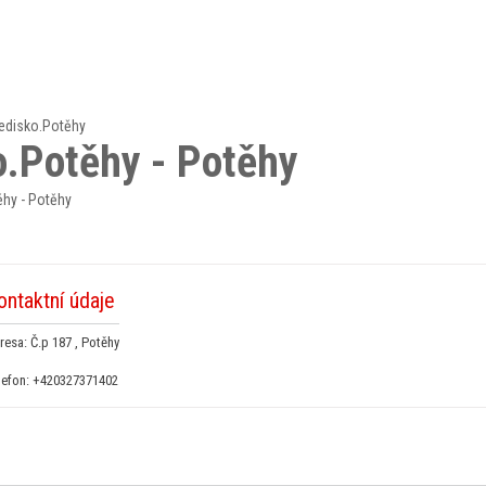
ředisko.Potěhy
o.Potěhy - Potěhy
ěhy - Potěhy
ontaktní údaje
resa: Č.p 187 , Potěhy
lefon:
+420327371402