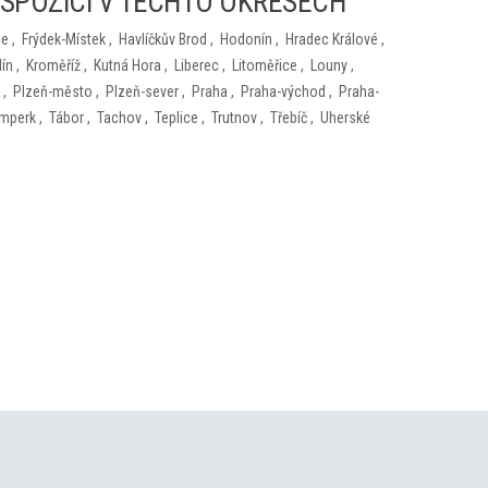
ISPOZICI V TĚCHTO OKRESECH
ce
,
Frýdek-Místek
,
Havlíčkův Brod
,
Hodonín
,
Hradec Králové
,
lín
,
Kroměříž
,
Kutná Hora
,
Liberec
,
Litoměřice
,
Louny
,
,
Plzeň-město
,
Plzeň-sever
,
Praha
,
Praha-východ
,
Praha-
mperk
,
Tábor
,
Tachov
,
Teplice
,
Trutnov
,
Třebíč
,
Uherské