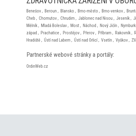
ZDRAVOTNICKÁ ZAŘÍZENÍ V OBORU
Benešov
,
Beroun
,
Blansko
,
Brno-město
,
Brno-venkov
,
Brunt
Cheb
,
Chomutov
,
Chrudim
,
Jablonec nad Nisou
,
Jeseník
,
J
Mělník
,
Mladá Boleslav
,
Most
,
Náchod
,
Nový Jičín
,
Nymburk
západ
,
Prachatice
,
Prostějov
,
Přerov
,
Příbram
,
Rakovník
,
Hradiště
,
Ústí nad Labem
,
Ústí nad Orlicí
,
Vsetín
,
Vyškov
,
Zl
Partnerské webové stránky a portály:
OrdinWeb.cz