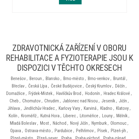
ZDRAVOTNICKÁ ZAŘÍZENÍ V OBORU
REHABILITACE A FYZIOTERAPIE JSOU K
DISPOZICI V TĚCHTO OKRESECH
Benešov
,
Beroun
,
Blansko
,
Brno-město
,
Brno-venkov
,
Bruntál
,
Břeclav
,
Česká Lípa
,
České Budějovice
,
Český Krumlov
,
Děčín
,
Domažlice
,
Frýdek-Místek
,
Havlíčkův Brod
,
Hodonín
,
Hradec Králové
,
Cheb
,
Chomutov
,
Chrudim
,
Jablonec nad Nisou
,
Jeseník
,
Jičín
,
Jihlava
,
Jindřichův Hradec
,
Karlovy Vary
,
Karviná
,
Kladno
,
Klatovy
,
Kolín
,
Kroměříž
,
Kutná Hora
,
Liberec
,
Litoměřice
,
Louny
,
Mělník
,
Mladá Boleslav
,
Most
,
Náchod
,
Nový Jičín
,
Nymburk
,
Olomouc
,
Opava
,
Ostrava-město
,
Pardubice
,
Pelhřimov
,
Písek
,
Plzeň-jih
,
Plzeň-město
,
Plzeň-sever
,
Praha
,
Praha-východ
,
Praha-západ
,