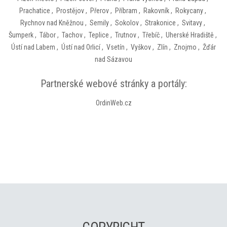
Prachatice
,
Prostějov
,
Přerov
,
Příbram
,
Rakovník
,
Rokycany
,
Rychnov nad Kněžnou
,
Semily
,
Sokolov
,
Strakonice
,
Svitavy
,
Šumperk
,
Tábor
,
Tachov
,
Teplice
,
Trutnov
,
Třebíč
,
Uherské Hradiště
,
Ústí nad Labem
,
Ústí nad Orlicí
,
Vsetín
,
Vyškov
,
Zlín
,
Znojmo
,
Žďár
nad Sázavou
Partnerské webové stránky a portály:
OrdinWeb.cz