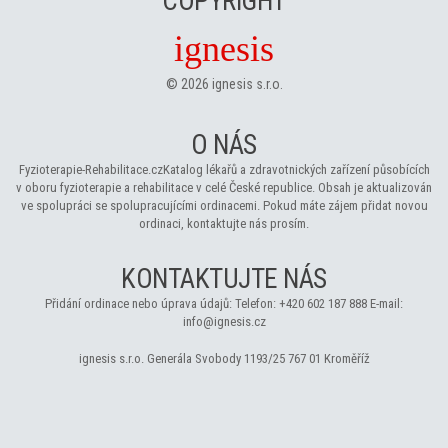
COPYRIGHT
ignesis
©
2026
ignesis s.r.o.
O NÁS
Fyzioterapie-Rehabilitace.cz
Katalog lékařů a zdravotnických zařízení působících
v oboru fyzioterapie a rehabilitace v celé České republice. Obsah je aktualizován
ve spolupráci se spolupracujícími ordinacemi. Pokud máte zájem přidat novou
ordinaci, kontaktujte nás prosím.
KONTAKTUJTE NÁS
Přidání ordinace nebo úprava údajů:
Telefon:
+420 602 187 888
E-mail:
info@ignesis.cz
ignesis s.r.o.
Generála Svobody 1193/25
767 01 Kroměříž