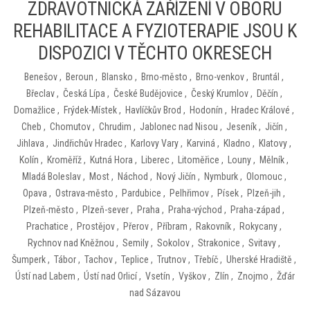
ZDRAVOTNICKÁ ZAŘÍZENÍ V OBORU
REHABILITACE A FYZIOTERAPIE JSOU K
DISPOZICI V TĚCHTO OKRESECH
Benešov
,
Beroun
,
Blansko
,
Brno-město
,
Brno-venkov
,
Bruntál
,
Břeclav
,
Česká Lípa
,
České Budějovice
,
Český Krumlov
,
Děčín
,
Domažlice
,
Frýdek-Místek
,
Havlíčkův Brod
,
Hodonín
,
Hradec Králové
,
Cheb
,
Chomutov
,
Chrudim
,
Jablonec nad Nisou
,
Jeseník
,
Jičín
,
Jihlava
,
Jindřichův Hradec
,
Karlovy Vary
,
Karviná
,
Kladno
,
Klatovy
,
Kolín
,
Kroměříž
,
Kutná Hora
,
Liberec
,
Litoměřice
,
Louny
,
Mělník
,
Mladá Boleslav
,
Most
,
Náchod
,
Nový Jičín
,
Nymburk
,
Olomouc
,
Opava
,
Ostrava-město
,
Pardubice
,
Pelhřimov
,
Písek
,
Plzeň-jih
,
Plzeň-město
,
Plzeň-sever
,
Praha
,
Praha-východ
,
Praha-západ
,
Prachatice
,
Prostějov
,
Přerov
,
Příbram
,
Rakovník
,
Rokycany
,
Rychnov nad Kněžnou
,
Semily
,
Sokolov
,
Strakonice
,
Svitavy
,
Šumperk
,
Tábor
,
Tachov
,
Teplice
,
Trutnov
,
Třebíč
,
Uherské Hradiště
,
Ústí nad Labem
,
Ústí nad Orlicí
,
Vsetín
,
Vyškov
,
Zlín
,
Znojmo
,
Žďár
nad Sázavou