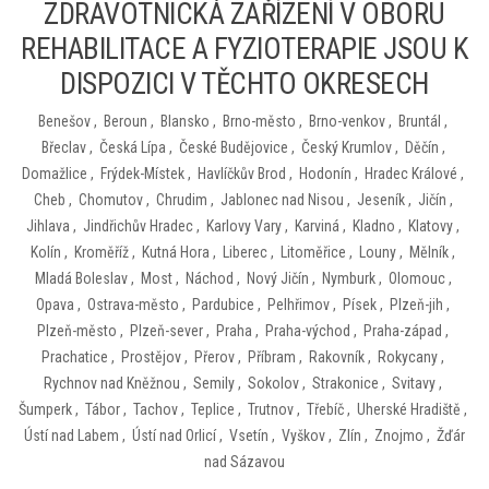
ZDRAVOTNICKÁ ZAŘÍZENÍ V OBORU
REHABILITACE A FYZIOTERAPIE JSOU K
DISPOZICI V TĚCHTO OKRESECH
Benešov
,
Beroun
,
Blansko
,
Brno-město
,
Brno-venkov
,
Bruntál
,
Břeclav
,
Česká Lípa
,
České Budějovice
,
Český Krumlov
,
Děčín
,
Domažlice
,
Frýdek-Místek
,
Havlíčkův Brod
,
Hodonín
,
Hradec Králové
,
Cheb
,
Chomutov
,
Chrudim
,
Jablonec nad Nisou
,
Jeseník
,
Jičín
,
Jihlava
,
Jindřichův Hradec
,
Karlovy Vary
,
Karviná
,
Kladno
,
Klatovy
,
Kolín
,
Kroměříž
,
Kutná Hora
,
Liberec
,
Litoměřice
,
Louny
,
Mělník
,
Mladá Boleslav
,
Most
,
Náchod
,
Nový Jičín
,
Nymburk
,
Olomouc
,
Opava
,
Ostrava-město
,
Pardubice
,
Pelhřimov
,
Písek
,
Plzeň-jih
,
Plzeň-město
,
Plzeň-sever
,
Praha
,
Praha-východ
,
Praha-západ
,
Prachatice
,
Prostějov
,
Přerov
,
Příbram
,
Rakovník
,
Rokycany
,
Rychnov nad Kněžnou
,
Semily
,
Sokolov
,
Strakonice
,
Svitavy
,
Šumperk
,
Tábor
,
Tachov
,
Teplice
,
Trutnov
,
Třebíč
,
Uherské Hradiště
,
Ústí nad Labem
,
Ústí nad Orlicí
,
Vsetín
,
Vyškov
,
Zlín
,
Znojmo
,
Žďár
nad Sázavou