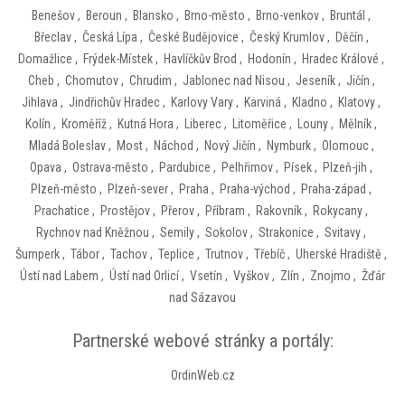
Benešov
,
Beroun
,
Blansko
,
Brno-město
,
Brno-venkov
,
Bruntál
,
Břeclav
,
Česká Lípa
,
České Budějovice
,
Český Krumlov
,
Děčín
,
Domažlice
,
Frýdek-Místek
,
Havlíčkův Brod
,
Hodonín
,
Hradec Králové
,
Cheb
,
Chomutov
,
Chrudim
,
Jablonec nad Nisou
,
Jeseník
,
Jičín
,
Jihlava
,
Jindřichův Hradec
,
Karlovy Vary
,
Karviná
,
Kladno
,
Klatovy
,
Kolín
,
Kroměříž
,
Kutná Hora
,
Liberec
,
Litoměřice
,
Louny
,
Mělník
,
Mladá Boleslav
,
Most
,
Náchod
,
Nový Jičín
,
Nymburk
,
Olomouc
,
Opava
,
Ostrava-město
,
Pardubice
,
Pelhřimov
,
Písek
,
Plzeň-jih
,
Plzeň-město
,
Plzeň-sever
,
Praha
,
Praha-východ
,
Praha-západ
,
Prachatice
,
Prostějov
,
Přerov
,
Příbram
,
Rakovník
,
Rokycany
,
Rychnov nad Kněžnou
,
Semily
,
Sokolov
,
Strakonice
,
Svitavy
,
Šumperk
,
Tábor
,
Tachov
,
Teplice
,
Trutnov
,
Třebíč
,
Uherské Hradiště
,
Ústí nad Labem
,
Ústí nad Orlicí
,
Vsetín
,
Vyškov
,
Zlín
,
Znojmo
,
Žďár
nad Sázavou
Partnerské webové stránky a portály:
OrdinWeb.cz