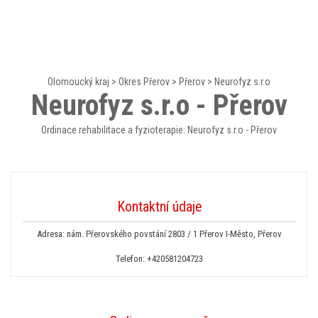
Olomoucký kraj
>
Okres Přerov
>
Přerov
>
Neurofyz s.r.o
Neurofyz s.r.o - Přerov
Ordinace rehabilitace a fyzioterapie: Neurofyz s.r.o - Přerov
Kontaktní údaje
Adresa: nám. Přerovského povstání 2803 / 1 Přerov I-Město, Přerov
Telefon:
+420581204723