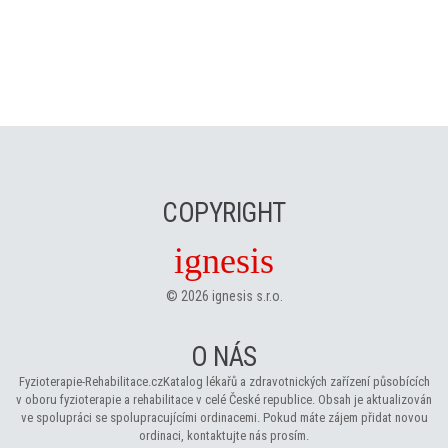
COPYRIGHT
ignesis
©
2026
ignesis s.r.o.
O NÁS
Fyzioterapie-Rehabilitace.cz
Katalog lékařů a zdravotnických zařízení působících
v oboru fyzioterapie a rehabilitace v celé České republice. Obsah je aktualizován
ve spolupráci se spolupracujícími ordinacemi. Pokud máte zájem přidat novou
ordinaci, kontaktujte nás prosím.