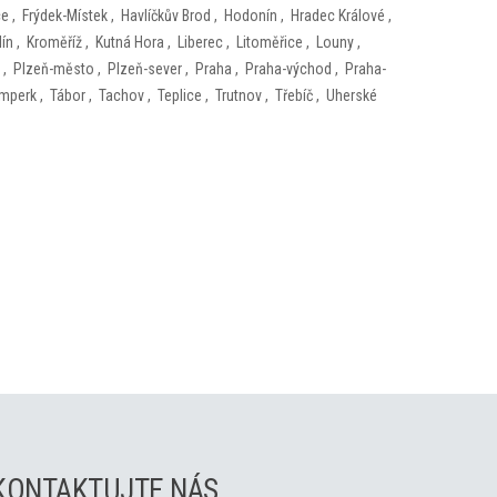
ce
,
Frýdek-Místek
,
Havlíčkův Brod
,
Hodonín
,
Hradec Králové
,
lín
,
Kroměříž
,
Kutná Hora
,
Liberec
,
Litoměřice
,
Louny
,
,
Plzeň-město
,
Plzeň-sever
,
Praha
,
Praha-východ
,
Praha-
mperk
,
Tábor
,
Tachov
,
Teplice
,
Trutnov
,
Třebíč
,
Uherské
KONTAKTUJTE NÁS