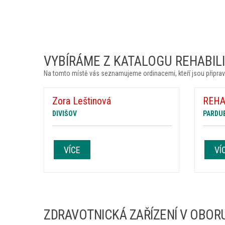
VYBÍRÁME Z KATALOGU REHABILIT
Na tomto místě vás seznamujeme ordinacemi, kteří jsou připrav
Zora Leštinová
REHAB
DIVIŠOV
PARDU
VÍCE
VÍ
ZDRAVOTNICKÁ ZAŘÍZENÍ V OBORU