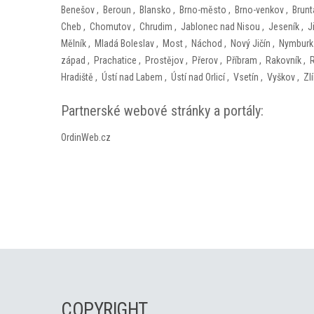
Benešov
,
Beroun
,
Blansko
,
Brno-město
,
Brno-venkov
,
Brunt
Cheb
,
Chomutov
,
Chrudim
,
Jablonec nad Nisou
,
Jeseník
,
J
Mělník
,
Mladá Boleslav
,
Most
,
Náchod
,
Nový Jičín
,
Nymburk
západ
,
Prachatice
,
Prostějov
,
Přerov
,
Příbram
,
Rakovník
,
Hradiště
,
Ústí nad Labem
,
Ústí nad Orlicí
,
Vsetín
,
Vyškov
,
Zl
Partnerské webové stránky a portály:
OrdinWeb.cz
COPYRIGHT