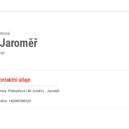
etrová
 Jaroměř
měř
ontaktní údaje
resa: Průmyslová 146 Josefov , Jaroměř
lefon:
+420491842261