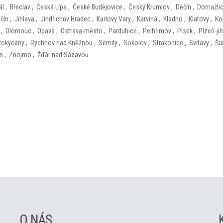
ál
,
Břeclav
,
Česká Lípa
,
České Budějovice
,
Český Krumlov
,
Děčín
,
Domažli
ičín
,
Jihlava
,
Jindřichův Hradec
,
Karlovy Vary
,
Karviná
,
Kladno
,
Klatovy
,
Ko
,
Olomouc
,
Opava
,
Ostrava-město
,
Pardubice
,
Pelhřimov
,
Písek
,
Plzeň-jih
Rokycany
,
Rychnov nad Kněžnou
,
Semily
,
Sokolov
,
Strakonice
,
Svitavy
,
Šu
ín
,
Znojmo
,
Žďár nad Sázavou
O NÁS