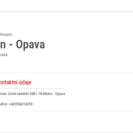
chmann
n - Opava
Opava
ontaktní údaje
resa: Dolní náměstí 308 / 18 Město , Opava
lefon:
+420556314259