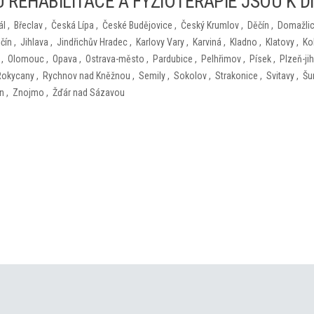
 REHABILITACE A FYZIOTERAPIE JSOU K D
ál
,
Břeclav
,
Česká Lípa
,
České Budějovice
,
Český Krumlov
,
Děčín
,
Domažli
ičín
,
Jihlava
,
Jindřichův Hradec
,
Karlovy Vary
,
Karviná
,
Kladno
,
Klatovy
,
Ko
,
Olomouc
,
Opava
,
Ostrava-město
,
Pardubice
,
Pelhřimov
,
Písek
,
Plzeň-jih
Rokycany
,
Rychnov nad Kněžnou
,
Semily
,
Sokolov
,
Strakonice
,
Svitavy
,
Šu
ín
,
Znojmo
,
Žďár nad Sázavou