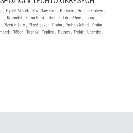
ISPOZICI V TĚCHTO OKRESECH
ce
,
Frýdek-Místek
,
Havlíčkův Brod
,
Hodonín
,
Hradec Králové
,
lín
,
Kroměříž
,
Kutná Hora
,
Liberec
,
Litoměřice
,
Louny
,
,
Plzeň-město
,
Plzeň-sever
,
Praha
,
Praha-východ
,
Praha-
mperk
,
Tábor
,
Tachov
,
Teplice
,
Trutnov
,
Třebíč
,
Uherské