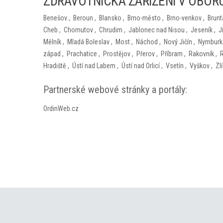
ZDRAVOTNICKÁ ZAŘÍZENÍ V OBORU
Benešov
,
Beroun
,
Blansko
,
Brno-město
,
Brno-venkov
,
Brunt
Cheb
,
Chomutov
,
Chrudim
,
Jablonec nad Nisou
,
Jeseník
,
J
Mělník
,
Mladá Boleslav
,
Most
,
Náchod
,
Nový Jičín
,
Nymburk
západ
,
Prachatice
,
Prostějov
,
Přerov
,
Příbram
,
Rakovník
,
Hradiště
,
Ústí nad Labem
,
Ústí nad Orlicí
,
Vsetín
,
Vyškov
,
Zl
Partnerské webové stránky a portály:
OrdinWeb.cz