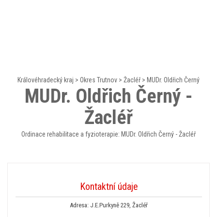
Královéhradecký kraj
>
Okres Trutnov
>
Žacléř
>
MUDr. Oldřich Černý
MUDr. Oldřich Černý -
Žacléř
Ordinace rehabilitace a fyzioterapie: MUDr. Oldřich Černý - Žacléř
Kontaktní údaje
Adresa: J.E.Purkyně 229, Žacléř