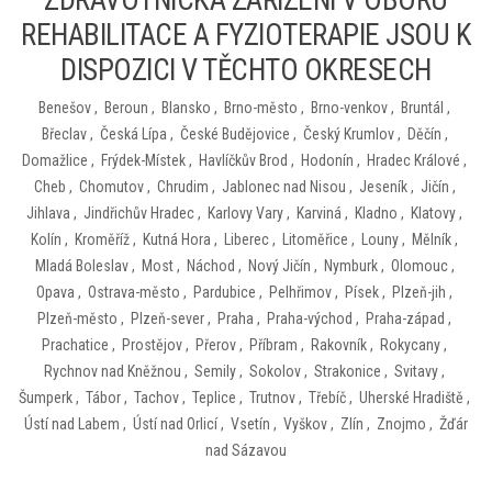
ZDRAVOTNICKÁ ZAŘÍZENÍ V OBORU
REHABILITACE A FYZIOTERAPIE JSOU K
DISPOZICI V TĚCHTO OKRESECH
Benešov
,
Beroun
,
Blansko
,
Brno-město
,
Brno-venkov
,
Bruntál
,
Břeclav
,
Česká Lípa
,
České Budějovice
,
Český Krumlov
,
Děčín
,
Domažlice
,
Frýdek-Místek
,
Havlíčkův Brod
,
Hodonín
,
Hradec Králové
,
Cheb
,
Chomutov
,
Chrudim
,
Jablonec nad Nisou
,
Jeseník
,
Jičín
,
Jihlava
,
Jindřichův Hradec
,
Karlovy Vary
,
Karviná
,
Kladno
,
Klatovy
,
Kolín
,
Kroměříž
,
Kutná Hora
,
Liberec
,
Litoměřice
,
Louny
,
Mělník
,
Mladá Boleslav
,
Most
,
Náchod
,
Nový Jičín
,
Nymburk
,
Olomouc
,
Opava
,
Ostrava-město
,
Pardubice
,
Pelhřimov
,
Písek
,
Plzeň-jih
,
Plzeň-město
,
Plzeň-sever
,
Praha
,
Praha-východ
,
Praha-západ
,
Prachatice
,
Prostějov
,
Přerov
,
Příbram
,
Rakovník
,
Rokycany
,
Rychnov nad Kněžnou
,
Semily
,
Sokolov
,
Strakonice
,
Svitavy
,
Šumperk
,
Tábor
,
Tachov
,
Teplice
,
Trutnov
,
Třebíč
,
Uherské Hradiště
,
Ústí nad Labem
,
Ústí nad Orlicí
,
Vsetín
,
Vyškov
,
Zlín
,
Znojmo
,
Žďár
nad Sázavou