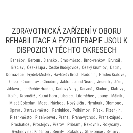
ZDRAVOTNICKÁ ZAŘÍZENÍ V OBORU
REHABILITACE A FYZIOTERAPIE JSOU K
DISPOZICI V TĚCHTO OKRESECH
Benešov
,
Beroun
,
Blansko
,
Brno-město
,
Brno-venkov
,
Bruntál
,
Břeclav
,
Česká Lípa
,
České Budějovice
,
Český Krumlov
,
Děčín
,
Domažlice
,
Frýdek-Místek
,
Havlíčkův Brod
,
Hodonín
,
Hradec Králové
,
Cheb
,
Chomutov
,
Chrudim
,
Jablonec nad Nisou
,
Jeseník
,
Jičín
,
Jihlava
,
Jindřichův Hradec
,
Karlovy Vary
,
Karviná
,
Kladno
,
Klatovy
,
Kolín
,
Kroměříž
,
Kutná Hora
,
Liberec
,
Litoměřice
,
Louny
,
Mělník
,
Mladá Boleslav
,
Most
,
Náchod
,
Nový Jičín
,
Nymburk
,
Olomouc
,
Opava
,
Ostrava-město
,
Pardubice
,
Pelhřimov
,
Písek
,
Plzeň-jih
,
Plzeň-město
,
Plzeň-sever
,
Praha
,
Praha-východ
,
Praha-západ
,
Prachatice
,
Prostějov
,
Přerov
,
Příbram
,
Rakovník
,
Rokycany
,
Rychnov nad Kněžnou
,
Semily
,
Sokolov
,
Strakonice
,
Svitavy
,