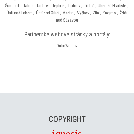
Šumperk
,
Tábor
,
Tachov
,
Teplice
,
Trutnov
,
Třebíč
,
Uherské Hradiště
,
Ústí nad Labem
,
Ústí nad Orlicí
,
Vsetín
,
Vyškov
,
Zlín
,
Znojmo
,
Žďár
nad Sázavou
Partnerské webové stránky a portály:
OrdinWeb.cz
COPYRIGHT
ignesis