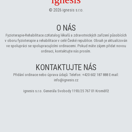
©
2026
ignesis s.r.o.
O NÁS
Fyzioterapie-Rehabilitace.cz
Katalog lékařů a zdravotnických zařízení působících
v oboru fyzioterapie a rehabilitace v celé České republice. Obsah je aktualizován
ve spolupráci se spolupracujícími ordinacemi. Pokud máte zájem přidat novou
ordinaci, kontaktujte nás prosím.
KONTAKTUJTE NÁS
Přidání ordinace nebo úprava údajů:
Telefon:
+420 602 187 888
E-mail:
info@ignesis.cz
ignesis s.r.o.
Generála Svobody 1193/25
767 01 Kroměříž