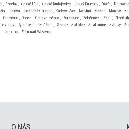
ál
,
Břeclav
,
Česká Lípa
,
České Budějovice
,
Český Krumlov
,
Děčín
,
Domažli
ičín
,
Jihlava
,
Jindřichův Hradec
,
Karlovy Vary
,
Karviná
,
Kladno
,
Klatovy
,
Ko
,
Olomouc
,
Opava
,
Ostrava-město
,
Pardubice
,
Pelhřimov
,
Písek
,
Plzeň-jih
Rokycany
,
Rychnov nad Kněžnou
,
Semily
,
Sokolov
,
Strakonice
,
Svitavy
,
Šu
ín
,
Znojmo
,
Žďár nad Sázavou
O NÁS