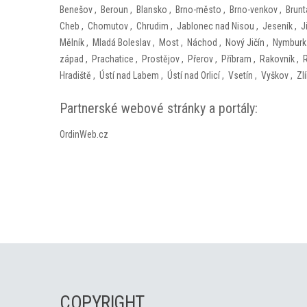
Benešov
,
Beroun
,
Blansko
,
Brno-město
,
Brno-venkov
,
Brunt
Cheb
,
Chomutov
,
Chrudim
,
Jablonec nad Nisou
,
Jeseník
,
J
Mělník
,
Mladá Boleslav
,
Most
,
Náchod
,
Nový Jičín
,
Nymburk
západ
,
Prachatice
,
Prostějov
,
Přerov
,
Příbram
,
Rakovník
,
Hradiště
,
Ústí nad Labem
,
Ústí nad Orlicí
,
Vsetín
,
Vyškov
,
Zl
Partnerské webové stránky a portály:
OrdinWeb.cz
COPYRIGHT