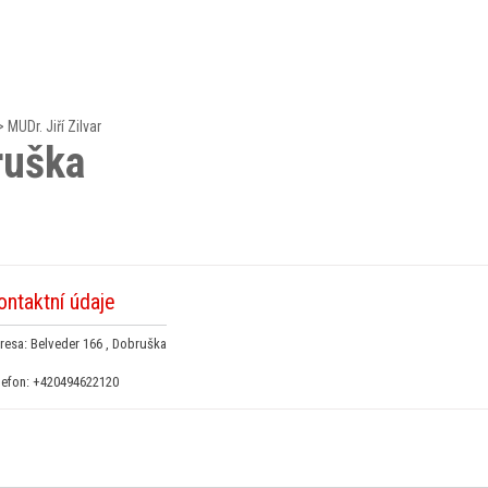
>
MUDr. Jiří Zilvar
ruška
ontaktní údaje
resa: Belveder 166 , Dobruška
lefon:
+420494622120