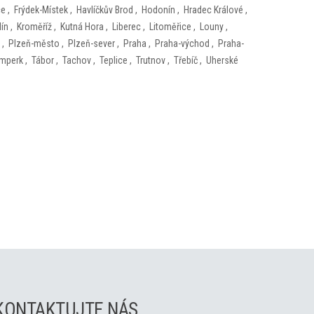
ce
,
Frýdek-Místek
,
Havlíčkův Brod
,
Hodonín
,
Hradec Králové
,
lín
,
Kroměříž
,
Kutná Hora
,
Liberec
,
Litoměřice
,
Louny
,
,
Plzeň-město
,
Plzeň-sever
,
Praha
,
Praha-východ
,
Praha-
mperk
,
Tábor
,
Tachov
,
Teplice
,
Trutnov
,
Třebíč
,
Uherské
KONTAKTUJTE NÁS