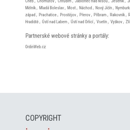
Cheb
,
Chomutov
,
Chrudim
,
Jablonec nad Nisou
,
Jeseník
,
J
Mělník
,
Mladá Boleslav
,
Most
,
Náchod
,
Nový Jičín
,
Nymburk
západ
,
Prachatice
,
Prostějov
,
Přerov
,
Příbram
,
Rakovník
,
Hradiště
,
Ústí nad Labem
,
Ústí nad Orlicí
,
Vsetín
,
Vyškov
,
Zl
Partnerské webové stránky a portály:
OrdinWeb.cz
COPYRIGHT