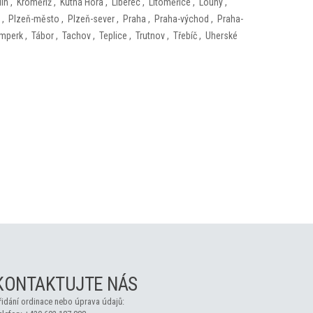
lín
,
Kroměříž
,
Kutná Hora
,
Liberec
,
Litoměřice
,
Louny
,
,
Plzeň-město
,
Plzeň-sever
,
Praha
,
Praha-východ
,
Praha-
mperk
,
Tábor
,
Tachov
,
Teplice
,
Trutnov
,
Třebíč
,
Uherské
KONTAKTUJTE NÁS
řidání ordinace nebo úprava údajů: