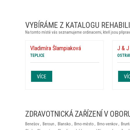
VYBÍRÁME Z KATALOGU REHABILIT
Na tomto místě vás seznamujeme ordinacemi, kteří jsou připrav
Vladimíra Šlampiaková
J & J
TEPLICE
OSTRA
VÍCE
VÍ
ZDRAVOTNICKÁ ZAŘÍZENÍ V OBORU
Benešov
,
Beroun
,
Blansko
,
Brno-město
,
Brno-venkov
,
Brunt