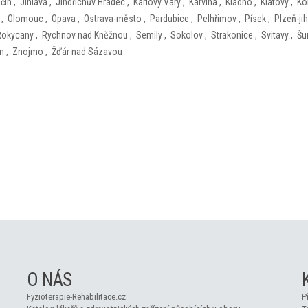
ičín
,
Jihlava
,
Jindřichův Hradec
,
Karlovy Vary
,
Karviná
,
Kladno
,
Klatovy
,
Ko
,
Olomouc
,
Opava
,
Ostrava-město
,
Pardubice
,
Pelhřimov
,
Písek
,
Plzeň-jih
Rokycany
,
Rychnov nad Kněžnou
,
Semily
,
Sokolov
,
Strakonice
,
Svitavy
,
Šu
ín
,
Znojmo
,
Žďár nad Sázavou
O NÁS
Fyzioterapie-Rehabilitace.cz
P