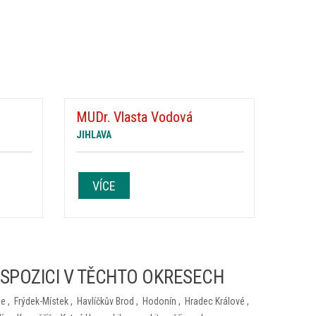
MUDr. Vlasta Vodová
JIHLAVA
VÍCE
ISPOZICI V TĚCHTO OKRESECH
ce
,
Frýdek-Místek
,
Havlíčkův Brod
,
Hodonín
,
Hradec Králové
,