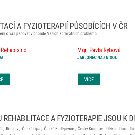
ACÍ A FYZIOTERAPIÍ PŮSOBÍCÍCH V ČR
eni o vás pečovat v případě Vašich zdravotních problémů.
 Rehab s.r.o.
Mgr. Pavla Rybová
VA
JABLONEC NAD NISOU
CE
VÍCE
 REHABILITACE A FYZIOTERAPIE JSOU K D
ál
,
Břeclav
,
Česká Lípa
,
České Budějovice
,
Český Krumlov
,
Děčín
,
Domažli