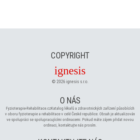
COPYRIGHT
ignesis
©
2026
ignesis s.r.o.
O NÁS
Fyzioterapie-Rehabilitace.cz
Katalog lékařů a zdravotnických zařízení působících
v oboru fyzioterapie a rehabilitace v celé České republice. Obsah je aktualizován
ve spolupráci se spolupracujícími ordinacemi. Pokud máte zájem přidat novou
ordinaci, kontaktujte nás prosím.