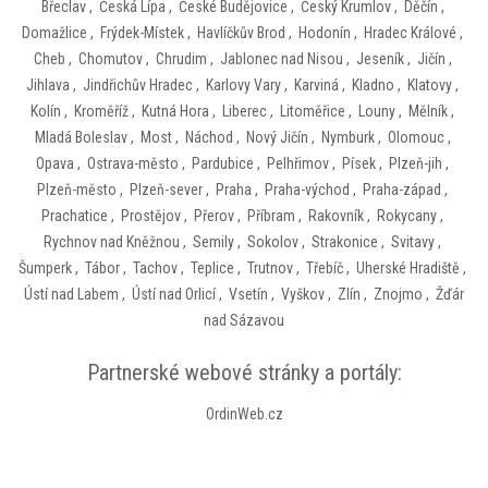
Břeclav
,
Česká Lípa
,
České Budějovice
,
Český Krumlov
,
Děčín
,
Domažlice
,
Frýdek-Místek
,
Havlíčkův Brod
,
Hodonín
,
Hradec Králové
,
Cheb
,
Chomutov
,
Chrudim
,
Jablonec nad Nisou
,
Jeseník
,
Jičín
,
Jihlava
,
Jindřichův Hradec
,
Karlovy Vary
,
Karviná
,
Kladno
,
Klatovy
,
Kolín
,
Kroměříž
,
Kutná Hora
,
Liberec
,
Litoměřice
,
Louny
,
Mělník
,
Mladá Boleslav
,
Most
,
Náchod
,
Nový Jičín
,
Nymburk
,
Olomouc
,
Opava
,
Ostrava-město
,
Pardubice
,
Pelhřimov
,
Písek
,
Plzeň-jih
,
Plzeň-město
,
Plzeň-sever
,
Praha
,
Praha-východ
,
Praha-západ
,
Prachatice
,
Prostějov
,
Přerov
,
Příbram
,
Rakovník
,
Rokycany
,
Rychnov nad Kněžnou
,
Semily
,
Sokolov
,
Strakonice
,
Svitavy
,
Šumperk
,
Tábor
,
Tachov
,
Teplice
,
Trutnov
,
Třebíč
,
Uherské Hradiště
,
Ústí nad Labem
,
Ústí nad Orlicí
,
Vsetín
,
Vyškov
,
Zlín
,
Znojmo
,
Žďár
nad Sázavou
Partnerské webové stránky a portály:
OrdinWeb.cz