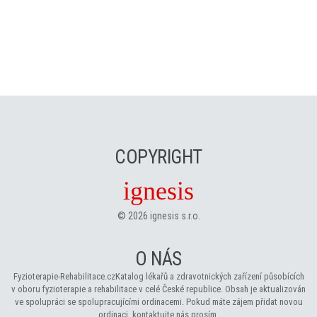
COPYRIGHT
ignesis
©
2026
ignesis s.r.o.
O NÁS
Fyzioterapie-Rehabilitace.cz
Katalog lékařů a zdravotnických zařízení působících
v oboru fyzioterapie a rehabilitace v celé České republice. Obsah je aktualizován
ve spolupráci se spolupracujícími ordinacemi. Pokud máte zájem přidat novou
ordinaci, kontaktujte nás prosím.