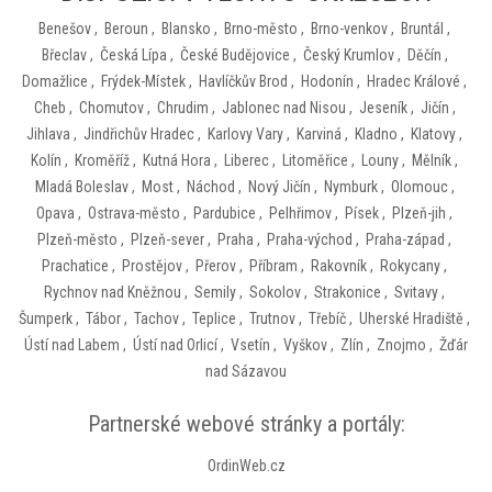
Benešov
,
Beroun
,
Blansko
,
Brno-město
,
Brno-venkov
,
Bruntál
,
Břeclav
,
Česká Lípa
,
České Budějovice
,
Český Krumlov
,
Děčín
,
Domažlice
,
Frýdek-Místek
,
Havlíčkův Brod
,
Hodonín
,
Hradec Králové
,
Cheb
,
Chomutov
,
Chrudim
,
Jablonec nad Nisou
,
Jeseník
,
Jičín
,
Jihlava
,
Jindřichův Hradec
,
Karlovy Vary
,
Karviná
,
Kladno
,
Klatovy
,
Kolín
,
Kroměříž
,
Kutná Hora
,
Liberec
,
Litoměřice
,
Louny
,
Mělník
,
Mladá Boleslav
,
Most
,
Náchod
,
Nový Jičín
,
Nymburk
,
Olomouc
,
Opava
,
Ostrava-město
,
Pardubice
,
Pelhřimov
,
Písek
,
Plzeň-jih
,
Plzeň-město
,
Plzeň-sever
,
Praha
,
Praha-východ
,
Praha-západ
,
Prachatice
,
Prostějov
,
Přerov
,
Příbram
,
Rakovník
,
Rokycany
,
Rychnov nad Kněžnou
,
Semily
,
Sokolov
,
Strakonice
,
Svitavy
,
Šumperk
,
Tábor
,
Tachov
,
Teplice
,
Trutnov
,
Třebíč
,
Uherské Hradiště
,
Ústí nad Labem
,
Ústí nad Orlicí
,
Vsetín
,
Vyškov
,
Zlín
,
Znojmo
,
Žďár
nad Sázavou
Partnerské webové stránky a portály:
OrdinWeb.cz