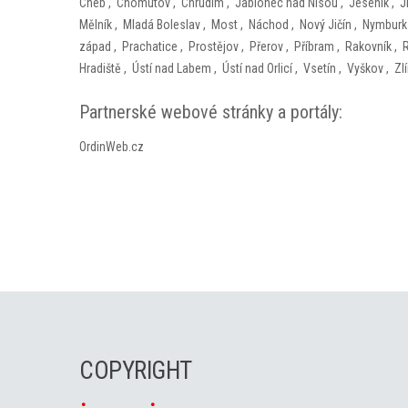
Cheb
,
Chomutov
,
Chrudim
,
Jablonec nad Nisou
,
Jeseník
,
J
Mělník
,
Mladá Boleslav
,
Most
,
Náchod
,
Nový Jičín
,
Nymburk
západ
,
Prachatice
,
Prostějov
,
Přerov
,
Příbram
,
Rakovník
,
Hradiště
,
Ústí nad Labem
,
Ústí nad Orlicí
,
Vsetín
,
Vyškov
,
Zl
Partnerské webové stránky a portály:
OrdinWeb.cz
COPYRIGHT