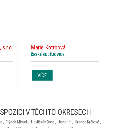
s.r.o.
Marie Kotrbová
ČESKÉ BUDĚJOVICE
VÍCE
ISPOZICI V TĚCHTO OKRESECH
ce
,
Frýdek-Místek
,
Havlíčkův Brod
,
Hodonín
,
Hradec Králové
,