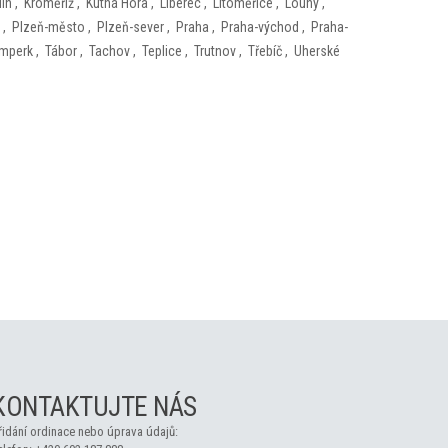
lín
,
Kroměříž
,
Kutná Hora
,
Liberec
,
Litoměřice
,
Louny
,
,
Plzeň-město
,
Plzeň-sever
,
Praha
,
Praha-východ
,
Praha-
mperk
,
Tábor
,
Tachov
,
Teplice
,
Trutnov
,
Třebíč
,
Uherské
KONTAKTUJTE NÁS
řidání ordinace nebo úprava údajů: