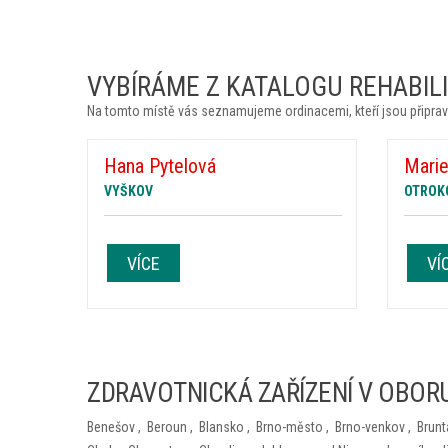
VYBÍRÁME Z KATALOGU REHABILIT
Na tomto místě vás seznamujeme ordinacemi, kteří jsou připrav
Hana Pytelová
Marie
VYŠKOV
OTROK
VÍCE
VÍ
ZDRAVOTNICKÁ ZAŘÍZENÍ V OBORU
Benešov
,
Beroun
,
Blansko
,
Brno-město
,
Brno-venkov
,
Brunt