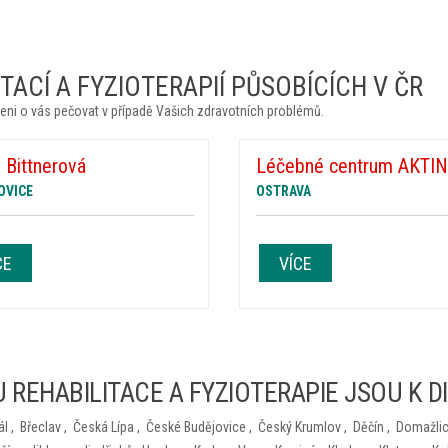
ACÍ A FYZIOTERAPIÍ PŮSOBÍCÍCH V ČR
eni o vás pečovat v případě Vašich zdravotních problémů.
 Bittnerová
Léčebné centrum AKTIN, 
OVICE
OSTRAVA
CE
VÍCE
 REHABILITACE A FYZIOTERAPIE JSOU K D
ál
,
Břeclav
,
Česká Lípa
,
České Budějovice
,
Český Krumlov
,
Děčín
,
Domažli