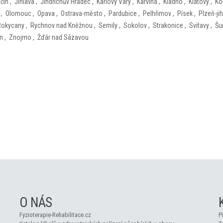
ičín
,
Jihlava
,
Jindřichův Hradec
,
Karlovy Vary
,
Karviná
,
Kladno
,
Klatovy
,
Ko
,
Olomouc
,
Opava
,
Ostrava-město
,
Pardubice
,
Pelhřimov
,
Písek
,
Plzeň-jih
Rokycany
,
Rychnov nad Kněžnou
,
Semily
,
Sokolov
,
Strakonice
,
Svitavy
,
Šu
ín
,
Znojmo
,
Žďár nad Sázavou
O NÁS
Fyzioterapie-Rehabilitace.cz
P