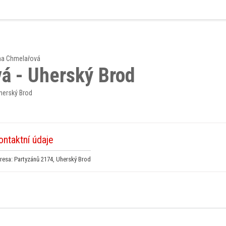
na Chmelařová
á - Uherský Brod
Uherský Brod
ontaktní údaje
resa: Partyzánů 2174, Uherský Brod