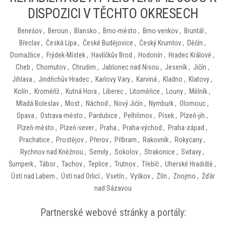
DISPOZICI V TĚCHTO OKRESECH
Benešov
,
Beroun
,
Blansko
,
Brno-město
,
Brno-venkov
,
Bruntál
,
Břeclav
,
Česká Lípa
,
České Budějovice
,
Český Krumlov
,
Děčín
,
Domažlice
,
Frýdek-Místek
,
Havlíčkův Brod
,
Hodonín
,
Hradec Králové
,
Cheb
,
Chomutov
,
Chrudim
,
Jablonec nad Nisou
,
Jeseník
,
Jičín
,
Jihlava
,
Jindřichův Hradec
,
Karlovy Vary
,
Karviná
,
Kladno
,
Klatovy
,
Kolín
,
Kroměříž
,
Kutná Hora
,
Liberec
,
Litoměřice
,
Louny
,
Mělník
,
Mladá Boleslav
,
Most
,
Náchod
,
Nový Jičín
,
Nymburk
,
Olomouc
,
Opava
,
Ostrava-město
,
Pardubice
,
Pelhřimov
,
Písek
,
Plzeň-jih
,
Plzeň-město
,
Plzeň-sever
,
Praha
,
Praha-východ
,
Praha-západ
,
Prachatice
,
Prostějov
,
Přerov
,
Příbram
,
Rakovník
,
Rokycany
,
Rychnov nad Kněžnou
,
Semily
,
Sokolov
,
Strakonice
,
Svitavy
,
Šumperk
,
Tábor
,
Tachov
,
Teplice
,
Trutnov
,
Třebíč
,
Uherské Hradiště
,
Ústí nad Labem
,
Ústí nad Orlicí
,
Vsetín
,
Vyškov
,
Zlín
,
Znojmo
,
Žďár
nad Sázavou
Partnerské webové stránky a portály: