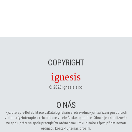
COPYRIGHT
ignesis
©
2026
ignesis s.r.o.
O NÁS
Fyzioterapie-Rehabilitace.cz
Katalog lékařů a zdravotnických zařízení působících
v oboru fyzioterapie a rehabilitace v celé České republice. Obsah je aktualizován
ve spolupráci se spolupracujícími ordinacemi. Pokud máte zájem přidat novou
ordinaci, kontaktujte nás prosím.