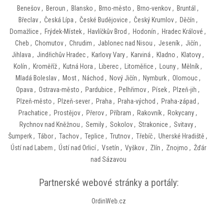
Benešov
,
Beroun
,
Blansko
,
Brno-město
,
Brno-venkov
,
Bruntál
,
Břeclav
,
Česká Lípa
,
České Budějovice
,
Český Krumlov
,
Děčín
,
Domažlice
,
Frýdek-Místek
,
Havlíčkův Brod
,
Hodonín
,
Hradec Králové
,
Cheb
,
Chomutov
,
Chrudim
,
Jablonec nad Nisou
,
Jeseník
,
Jičín
,
Jihlava
,
Jindřichův Hradec
,
Karlovy Vary
,
Karviná
,
Kladno
,
Klatovy
,
Kolín
,
Kroměříž
,
Kutná Hora
,
Liberec
,
Litoměřice
,
Louny
,
Mělník
,
Mladá Boleslav
,
Most
,
Náchod
,
Nový Jičín
,
Nymburk
,
Olomouc
,
Opava
,
Ostrava-město
,
Pardubice
,
Pelhřimov
,
Písek
,
Plzeň-jih
,
Plzeň-město
,
Plzeň-sever
,
Praha
,
Praha-východ
,
Praha-západ
,
Prachatice
,
Prostějov
,
Přerov
,
Příbram
,
Rakovník
,
Rokycany
,
Rychnov nad Kněžnou
,
Semily
,
Sokolov
,
Strakonice
,
Svitavy
,
Šumperk
,
Tábor
,
Tachov
,
Teplice
,
Trutnov
,
Třebíč
,
Uherské Hradiště
,
Ústí nad Labem
,
Ústí nad Orlicí
,
Vsetín
,
Vyškov
,
Zlín
,
Znojmo
,
Žďár
nad Sázavou
Partnerské webové stránky a portály:
OrdinWeb.cz