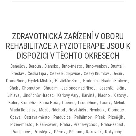
ZDRAVOTNICKÁ ZAŘÍZENÍ V OBORU
REHABILITACE A FYZIOTERAPIE JSOU K
DISPOZICI V TĚCHTO OKRESECH
Benešov
,
Beroun
,
Blansko
,
Brno-město
,
Brno-venkov
,
Bruntál
,
Břeclav
,
Česká Lípa
,
České Budějovice
,
Český Krumlov
,
Děčín
,
Domažlice
,
Frýdek-Místek
,
Havlíčkův Brod
,
Hodonín
,
Hradec Králové
,
Cheb
,
Chomutov
,
Chrudim
,
Jablonec nad Nisou
,
Jeseník
,
Jičín
,
Jihlava
,
Jindřichův Hradec
,
Karlovy Vary
,
Karviná
,
Kladno
,
Klatovy
,
Kolín
,
Kroměříž
,
Kutná Hora
,
Liberec
,
Litoměřice
,
Louny
,
Mělník
,
Mladá Boleslav
,
Most
,
Náchod
,
Nový Jičín
,
Nymburk
,
Olomouc
,
Opava
,
Ostrava-město
,
Pardubice
,
Pelhřimov
,
Písek
,
Plzeň-jih
,
Plzeň-město
,
Plzeň-sever
,
Praha
,
Praha-východ
,
Praha-západ
,
Prachatice
,
Prostějov
,
Přerov
,
Příbram
,
Rakovník
,
Rokycany
,