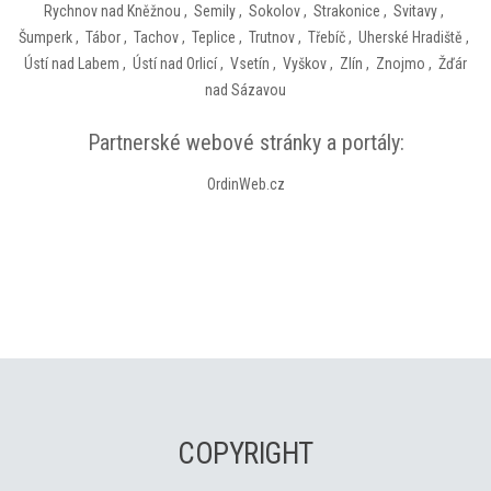
Rychnov nad Kněžnou
,
Semily
,
Sokolov
,
Strakonice
,
Svitavy
,
Šumperk
,
Tábor
,
Tachov
,
Teplice
,
Trutnov
,
Třebíč
,
Uherské Hradiště
,
Ústí nad Labem
,
Ústí nad Orlicí
,
Vsetín
,
Vyškov
,
Zlín
,
Znojmo
,
Žďár
nad Sázavou
Partnerské webové stránky a portály:
OrdinWeb.cz
COPYRIGHT