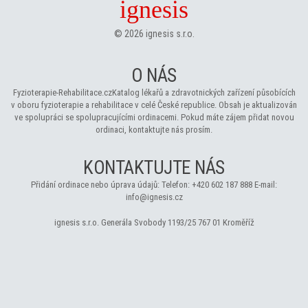
ignesis
©
2026
ignesis s.r.o.
O NÁS
Fyzioterapie-Rehabilitace.cz
Katalog lékařů a zdravotnických zařízení působících
v oboru fyzioterapie a rehabilitace v celé České republice. Obsah je aktualizován
ve spolupráci se spolupracujícími ordinacemi. Pokud máte zájem přidat novou
ordinaci, kontaktujte nás prosím.
KONTAKTUJTE NÁS
Přidání ordinace nebo úprava údajů:
Telefon:
+420 602 187 888
E-mail:
info@ignesis.cz
ignesis s.r.o.
Generála Svobody 1193/25
767 01 Kroměříž