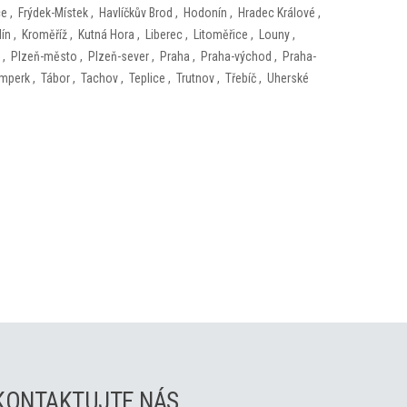
ce
,
Frýdek-Místek
,
Havlíčkův Brod
,
Hodonín
,
Hradec Králové
,
lín
,
Kroměříž
,
Kutná Hora
,
Liberec
,
Litoměřice
,
Louny
,
,
Plzeň-město
,
Plzeň-sever
,
Praha
,
Praha-východ
,
Praha-
mperk
,
Tábor
,
Tachov
,
Teplice
,
Trutnov
,
Třebíč
,
Uherské
KONTAKTUJTE NÁS