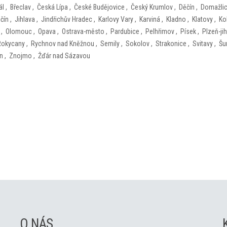
ál
,
Břeclav
,
Česká Lípa
,
České Budějovice
,
Český Krumlov
,
Děčín
,
Domažli
ičín
,
Jihlava
,
Jindřichův Hradec
,
Karlovy Vary
,
Karviná
,
Kladno
,
Klatovy
,
Ko
,
Olomouc
,
Opava
,
Ostrava-město
,
Pardubice
,
Pelhřimov
,
Písek
,
Plzeň-jih
Rokycany
,
Rychnov nad Kněžnou
,
Semily
,
Sokolov
,
Strakonice
,
Svitavy
,
Šu
ín
,
Znojmo
,
Žďár nad Sázavou
O NÁS