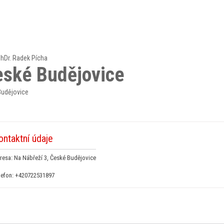
hDr. Radek Pícha
eské Budějovice
 Budějovice
ontaktní údaje
resa: Na Nábřeží 3, České Budějovice
lefon:
+420722531897