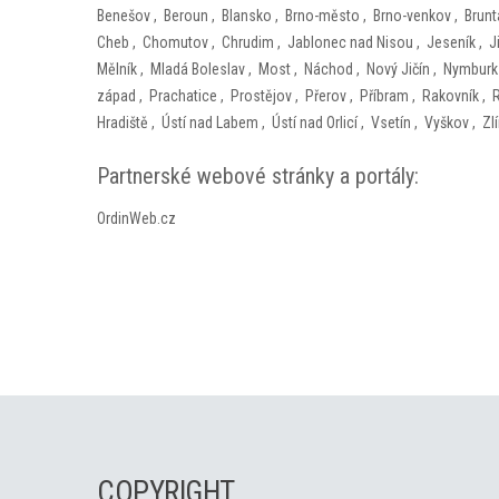
Benešov
,
Beroun
,
Blansko
,
Brno-město
,
Brno-venkov
,
Brunt
Cheb
,
Chomutov
,
Chrudim
,
Jablonec nad Nisou
,
Jeseník
,
J
Mělník
,
Mladá Boleslav
,
Most
,
Náchod
,
Nový Jičín
,
Nymburk
západ
,
Prachatice
,
Prostějov
,
Přerov
,
Příbram
,
Rakovník
,
Hradiště
,
Ústí nad Labem
,
Ústí nad Orlicí
,
Vsetín
,
Vyškov
,
Zl
Partnerské webové stránky a portály:
OrdinWeb.cz
COPYRIGHT