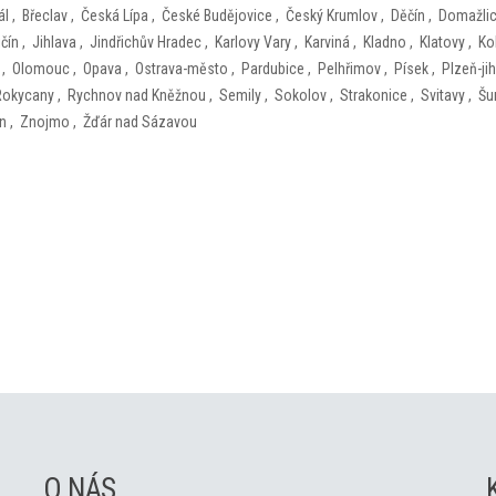
ál
,
Břeclav
,
Česká Lípa
,
České Budějovice
,
Český Krumlov
,
Děčín
,
Domažli
ičín
,
Jihlava
,
Jindřichův Hradec
,
Karlovy Vary
,
Karviná
,
Kladno
,
Klatovy
,
Ko
,
Olomouc
,
Opava
,
Ostrava-město
,
Pardubice
,
Pelhřimov
,
Písek
,
Plzeň-jih
Rokycany
,
Rychnov nad Kněžnou
,
Semily
,
Sokolov
,
Strakonice
,
Svitavy
,
Šu
ín
,
Znojmo
,
Žďár nad Sázavou
O NÁS