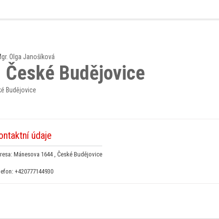
gr. Olga Janošíková
- České Budějovice
ské Budějovice
ontaktní údaje
resa: Mánesova 1644 , České Budějovice
lefon:
+420777144930