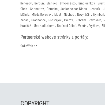
Benešov
,
Beroun
,
Blansko
,
Brno-město
,
Brno-venkov
,
Brunt
Cheb
,
Chomutov
,
Chrudim
,
Jablonec nad Nisou
,
Jeseník
,
J
Mělník
,
Mladá Boleslav
,
Most
,
Náchod
,
Nový Jičín
,
Nymburk
západ
,
Prachatice
,
Prostějov
,
Přerov
,
Příbram
,
Rakovník
,
Hradiště
,
Ústí nad Labem
,
Ústí nad Orlicí
,
Vsetín
,
Vyškov
,
Zl
Partnerské webové stránky a portály:
OrdinWeb.cz
COPYRIGHT