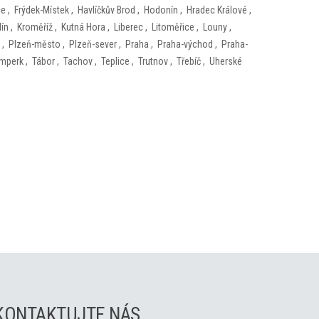
ce
,
Frýdek-Místek
,
Havlíčkův Brod
,
Hodonín
,
Hradec Králové
,
lín
,
Kroměříž
,
Kutná Hora
,
Liberec
,
Litoměřice
,
Louny
,
,
Plzeň-město
,
Plzeň-sever
,
Praha
,
Praha-východ
,
Praha-
mperk
,
Tábor
,
Tachov
,
Teplice
,
Trutnov
,
Třebíč
,
Uherské
KONTAKTUJTE NÁS