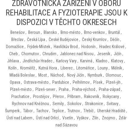
ZDRAVOTNICKÁ ZAŘÍZENÍ V OBORU
REHABILITACE A FYZIOTERAPIE JSOU K
DISPOZICI V TĚCHTO OKRESECH
Benešov
,
Beroun
,
Blansko
,
Brno-město
,
Brno-venkov
,
Bruntál
,
Břeclav
,
Česká Lípa
,
České Budějovice
,
Český Krumlov
,
Děčín
,
Domažlice
,
Frýdek-Místek
,
Havlíčkův Brod
,
Hodonín
,
Hradec Králové
,
Cheb
,
Chomutov
,
Chrudim
,
Jablonec nad Nisou
,
Jeseník
,
Jičín
,
Jihlava
,
Jindřichův Hradec
,
Karlovy Vary
,
Karviná
,
Kladno
,
Klatovy
,
Kolín
,
Kroměříž
,
Kutná Hora
,
Liberec
,
Litoměřice
,
Louny
,
Mělník
,
Mladá Boleslav
,
Most
,
Náchod
,
Nový Jičín
,
Nymburk
,
Olomouc
,
Opava
,
Ostrava-město
,
Pardubice
,
Pelhřimov
,
Písek
,
Plzeň-jih
,
Plzeň-město
,
Plzeň-sever
,
Praha
,
Praha-východ
,
Praha-západ
,
Prachatice
,
Prostějov
,
Přerov
,
Příbram
,
Rakovník
,
Rokycany
,
Rychnov nad Kněžnou
,
Semily
,
Sokolov
,
Strakonice
,
Svitavy
,
Šumperk
,
Tábor
,
Tachov
,
Teplice
,
Trutnov
,
Třebíč
,
Uherské Hradiště
,
Ústí nad Labem
,
Ústí nad Orlicí
,
Vsetín
,
Vyškov
,
Zlín
,
Znojmo
,
Žďár
nad Sázavou