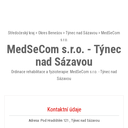
Středočeský kraj
>
Okres Benešov
>
Týnec nad Sázavou
>
MedSeCom
s.r.o.
MedSeCom s.r.o. - Týnec
nad Sázavou
Ordinace rehabilitace a fyzioterapie: MedSeCom s.r.o. - Týnec nad
Sázavou
Kontaktní údaje
Adresa: Pod Hradištěm 121 , Týnec nad Sázavou