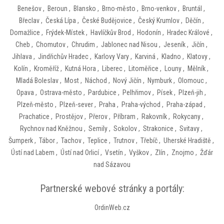
Benešov
,
Beroun
,
Blansko
,
Brno-město
,
Brno-venkov
,
Bruntál
,
Břeclav
,
Česká Lípa
,
České Budějovice
,
Český Krumlov
,
Děčín
,
Domažlice
,
Frýdek-Místek
,
Havlíčkův Brod
,
Hodonín
,
Hradec Králové
,
Cheb
,
Chomutov
,
Chrudim
,
Jablonec nad Nisou
,
Jeseník
,
Jičín
,
Jihlava
,
Jindřichův Hradec
,
Karlovy Vary
,
Karviná
,
Kladno
,
Klatovy
,
Kolín
,
Kroměříž
,
Kutná Hora
,
Liberec
,
Litoměřice
,
Louny
,
Mělník
,
Mladá Boleslav
,
Most
,
Náchod
,
Nový Jičín
,
Nymburk
,
Olomouc
,
Opava
,
Ostrava-město
,
Pardubice
,
Pelhřimov
,
Písek
,
Plzeň-jih
,
Plzeň-město
,
Plzeň-sever
,
Praha
,
Praha-východ
,
Praha-západ
,
Prachatice
,
Prostějov
,
Přerov
,
Příbram
,
Rakovník
,
Rokycany
,
Rychnov nad Kněžnou
,
Semily
,
Sokolov
,
Strakonice
,
Svitavy
,
Šumperk
,
Tábor
,
Tachov
,
Teplice
,
Trutnov
,
Třebíč
,
Uherské Hradiště
,
Ústí nad Labem
,
Ústí nad Orlicí
,
Vsetín
,
Vyškov
,
Zlín
,
Znojmo
,
Žďár
nad Sázavou
Partnerské webové stránky a portály:
OrdinWeb.cz