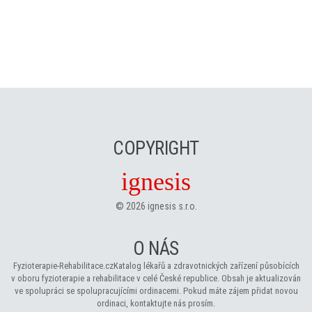
COPYRIGHT
ignesis
©
2026
ignesis s.r.o.
O NÁS
Fyzioterapie-Rehabilitace.cz
Katalog lékařů a zdravotnických zařízení působících
v oboru fyzioterapie a rehabilitace v celé České republice. Obsah je aktualizován
ve spolupráci se spolupracujícími ordinacemi. Pokud máte zájem přidat novou
ordinaci, kontaktujte nás prosím.