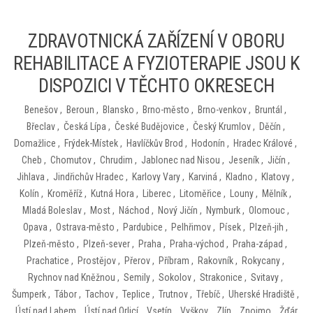
ZDRAVOTNICKÁ ZAŘÍZENÍ V OBORU
REHABILITACE A FYZIOTERAPIE JSOU K
DISPOZICI V TĚCHTO OKRESECH
Benešov
,
Beroun
,
Blansko
,
Brno-město
,
Brno-venkov
,
Bruntál
,
Břeclav
,
Česká Lípa
,
České Budějovice
,
Český Krumlov
,
Děčín
,
Domažlice
,
Frýdek-Místek
,
Havlíčkův Brod
,
Hodonín
,
Hradec Králové
,
Cheb
,
Chomutov
,
Chrudim
,
Jablonec nad Nisou
,
Jeseník
,
Jičín
,
Jihlava
,
Jindřichův Hradec
,
Karlovy Vary
,
Karviná
,
Kladno
,
Klatovy
,
Kolín
,
Kroměříž
,
Kutná Hora
,
Liberec
,
Litoměřice
,
Louny
,
Mělník
,
Mladá Boleslav
,
Most
,
Náchod
,
Nový Jičín
,
Nymburk
,
Olomouc
,
Opava
,
Ostrava-město
,
Pardubice
,
Pelhřimov
,
Písek
,
Plzeň-jih
,
Plzeň-město
,
Plzeň-sever
,
Praha
,
Praha-východ
,
Praha-západ
,
Prachatice
,
Prostějov
,
Přerov
,
Příbram
,
Rakovník
,
Rokycany
,
Rychnov nad Kněžnou
,
Semily
,
Sokolov
,
Strakonice
,
Svitavy
,
Šumperk
,
Tábor
,
Tachov
,
Teplice
,
Trutnov
,
Třebíč
,
Uherské Hradiště
,
Ústí nad Labem
,
Ústí nad Orlicí
,
Vsetín
,
Vyškov
,
Zlín
,
Znojmo
,
Žďár