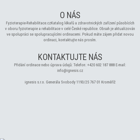
O NÁS
Fyzioterapie-Rehabilitace.cz
Katalog lékařů a zdravotnických zařízení působících
v oboru fyzioterapie a rehabilitace v celé České republice. Obsah je aktualizován
ve spolupráci se spolupracujícími ordinacemi. Pokud máte zájem přidat novou
ordinaci, kontaktujte nás prosím.
KONTAKTUJTE NÁS
Přidání ordinace nebo úprava údajů:
Telefon:
+420 602 187 888
E-mail:
info@ignesis.cz
ignesis s.r.o.
Generála Svobody 1193/25
767 01 Kroměříž