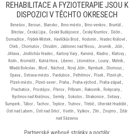
REHABILITACE A FYZIOTERAPIE JSOU K
DISPOZICI V TĚCHTO OKRESECH
Benešov
,
Beroun
,
Blansko
,
Brno-město
,
Brno-venkov
,
Bruntál
,
Břeclav
,
Česká Lípa
,
České Budějovice
,
Český Krumlov
,
Děčín
,
Domažlice
,
Frýdek-Místek
,
Havlíčkův Brod
,
Hodonín
,
Hradec Králové
,
Cheb
,
Chomutov
,
Chrudim
,
Jablonec nad Nisou
,
Jeseník
,
Jičín
,
Jihlava
,
Jindřichův Hradec
,
Karlovy Vary
,
Karviná
,
Kladno
,
Klatovy
,
Kolín
,
Kroměříž
,
Kutná Hora
,
Liberec
,
Litoměřice
,
Louny
,
Mělník
,
Mladá Boleslav
,
Most
,
Náchod
,
Nový Jičín
,
Nymburk
,
Olomouc
,
Opava
,
Ostrava-město
,
Pardubice
,
Pelhřimov
,
Písek
,
Plzeň-jih
,
Plzeň-město
,
Plzeň-sever
,
Praha
,
Praha-východ
,
Praha-západ
,
Prachatice
,
Prostějov
,
Přerov
,
Příbram
,
Rakovník
,
Rokycany
,
Rychnov nad Kněžnou
,
Semily
,
Sokolov
,
Strakonice
,
Svitavy
,
Šumperk
,
Tábor
,
Tachov
,
Teplice
,
Trutnov
,
Třebíč
,
Uherské Hradiště
,
Ústí nad Labem
,
Ústí nad Orlicí
,
Vsetín
,
Vyškov
,
Zlín
,
Znojmo
,
Žďár
nad Sázavou
Partnerské webové stránky a portály: