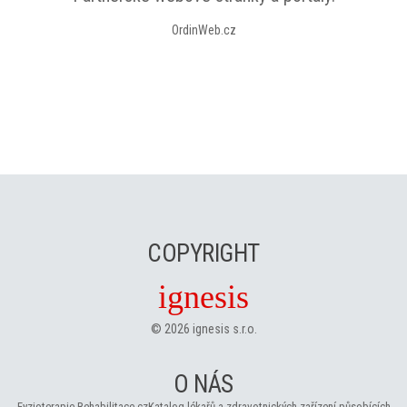
OrdinWeb.cz
COPYRIGHT
ignesis
©
2026
ignesis s.r.o.
O NÁS
Fyzioterapie-Rehabilitace.cz
Katalog lékařů a zdravotnických zařízení působících