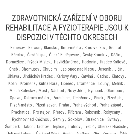
ZDRAVOTNICKÁ ZAŘÍZENÍ V OBORU
REHABILITACE A FYZIOTERAPIE JSOU K
DISPOZICI V TĚCHTO OKRESECH
Benešov
,
Beroun
,
Blansko
,
Brno-město
,
Brno-venkov
,
Bruntál
,
Břeclav
,
Česká Lípa
,
České Budějovice
,
Český Krumlov
,
Děčín
,
Domažlice
,
Frýdek-Místek
,
Havlíčkův Brod
,
Hodonín
,
Hradec Králové
,
Cheb
,
Chomutov
,
Chrudim
,
Jablonec nad Nisou
,
Jeseník
,
Jičín
,
Jihlava
,
Jindřichův Hradec
,
Karlovy Vary
,
Karviná
,
Kladno
,
Klatovy
,
Kolín
,
Kroměříž
,
Kutná Hora
,
Liberec
,
Litoměřice
,
Louny
,
Mělník
,
Mladá Boleslav
,
Most
,
Náchod
,
Nový Jičín
,
Nymburk
,
Olomouc
,
Opava
,
Ostrava-město
,
Pardubice
,
Pelhřimov
,
Písek
,
Plzeň-jih
,
Plzeň-město
,
Plzeň-sever
,
Praha
,
Praha-východ
,
Praha-západ
,
Prachatice
,
Prostějov
,
Přerov
,
Příbram
,
Rakovník
,
Rokycany
,
Rychnov nad Kněžnou
,
Semily
,
Sokolov
,
Strakonice
,
Svitavy
,
Šumperk
,
Tábor
,
Tachov
,
Teplice
,
Trutnov
,
Třebíč
,
Uherské Hradiště
,
Ústí nad Labem
,
Ústí nad Orlicí
,
Vsetín
,
Vyškov
,
Zlín
,
Znojmo
,
Žďár