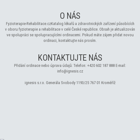
O NÁS
Fyzioterapie-Rehabilitace.cz
Katalog lékařů a zdravotnických zařízení působících
v oboru fyzioterapie a rehabilitace v celé České republice. Obsah je aktualizován
ve spolupráci se spolupracujícími ordinacemi. Pokud máte zájem přidat novou
ordinaci, kontaktujte nás prosím.
KONTAKTUJTE NÁS
Přidání ordinace nebo úprava údajů:
Telefon:
+420 602 187 888
E-mail:
info@ignesis.cz
ignesis s.r.o.
Generála Svobody 1193/25
767 01 Kroměříž