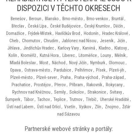
DISPOZICI V TĚCHTO OKRESECH
Benešov
,
Beroun
,
Blansko
,
Brno-město
,
Brno-venkov
,
Bruntál
,
Břeclav
,
Česká Lípa
,
České Budějovice
,
Český Krumlov
,
Děčín
,
Domažlice
,
Frýdek-Místek
,
Havlíčkův Brod
,
Hodonín
,
Hradec Králové
,
Cheb
,
Chomutov
,
Chrudim
,
Jablonec nad Nisou
,
Jeseník
,
Jičín
,
Jihlava
,
Jindřichův Hradec
,
Karlovy Vary
,
Karviná
,
Kladno
,
Klatovy
,
Kolín
,
Kroměříž
,
Kutná Hora
,
Liberec
,
Litoměřice
,
Louny
,
Mělník
,
Mladá Boleslav
,
Most
,
Náchod
,
Nový Jičín
,
Nymburk
,
Olomouc
,
Opava
,
Ostrava-město
,
Pardubice
,
Pelhřimov
,
Písek
,
Plzeň-jih
,
Plzeň-město
,
Plzeň-sever
,
Praha
,
Praha-východ
,
Praha-západ
,
Prachatice
,
Prostějov
,
Přerov
,
Příbram
,
Rakovník
,
Rokycany
,
Rychnov nad Kněžnou
,
Semily
,
Sokolov
,
Strakonice
,
Svitavy
,
Šumperk
,
Tábor
,
Tachov
,
Teplice
,
Trutnov
,
Třebíč
,
Uherské Hradiště
,
Ústí nad Labem
,
Ústí nad Orlicí
,
Vsetín
,
Vyškov
,
Zlín
,
Znojmo
,
Žďár
nad Sázavou
Partnerské webové stránky a portály: