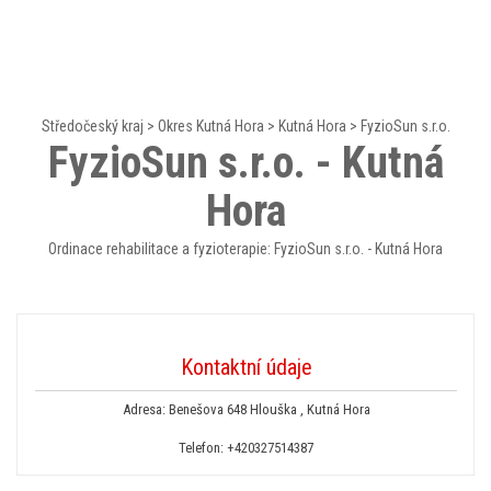
Středočeský kraj
>
Okres Kutná Hora
>
Kutná Hora
>
FyzioSun s.r.o.
FyzioSun s.r.o. - Kutná
Hora
Ordinace rehabilitace a fyzioterapie: FyzioSun s.r.o. - Kutná Hora
Kontaktní údaje
Adresa: Benešova 648 Hlouška , Kutná Hora
Telefon:
+420327514387