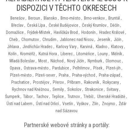
DISPOZICI V TĚCHTO OKRESECH
Benešov
,
Beroun
,
Blansko
,
Brno-město
,
Brno-venkov
,
Bruntál
,
Břeclav
,
Česká Lípa
,
České Budějovice
,
Český Krumlov
,
Děčín
,
Domažlice
,
Frýdek-Místek
,
Havlíčkův Brod
,
Hodonín
,
Hradec Králové
,
Cheb
,
Chomutov
,
Chrudim
,
Jablonec nad Nisou
,
Jeseník
,
Jičín
,
Jihlava
,
Jindřichův Hradec
,
Karlovy Vary
,
Karviná
,
Kladno
,
Klatovy
,
Kolín
,
Kroměříž
,
Kutná Hora
,
Liberec
,
Litoměřice
,
Louny
,
Mělník
,
Mladá Boleslav
,
Most
,
Náchod
,
Nový Jičín
,
Nymburk
,
Olomouc
,
Opava
,
Ostrava-město
,
Pardubice
,
Pelhřimov
,
Písek
,
Plzeň-jih
,
Plzeň-město
,
Plzeň-sever
,
Praha
,
Praha-východ
,
Praha-západ
,
Prachatice
,
Prostějov
,
Přerov
,
Příbram
,
Rakovník
,
Rokycany
,
Rychnov nad Kněžnou
,
Semily
,
Sokolov
,
Strakonice
,
Svitavy
,
Šumperk
,
Tábor
,
Tachov
,
Teplice
,
Trutnov
,
Třebíč
,
Uherské Hradiště
,
Ústí nad Labem
,
Ústí nad Orlicí
,
Vsetín
,
Vyškov
,
Zlín
,
Znojmo
,
Žďár
nad Sázavou
Partnerské webové stránky a portály: