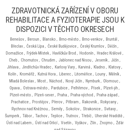
ZDRAVOTNICKÁ ZAŘÍZENÍ V OBORU
REHABILITACE A FYZIOTERAPIE JSOU K
DISPOZICI V TĚCHTO OKRESECH
Benešov
,
Beroun
,
Blansko
,
Brno-město
,
Brno-venkov
,
Bruntál
,
Břeclav
,
Česká Lípa
,
České Budějovice
,
Český Krumlov
,
Děčín
,
Domažlice
,
Frýdek-Místek
,
Havlíčkův Brod
,
Hodonín
,
Hradec Králové
,
Cheb
,
Chomutov
,
Chrudim
,
Jablonec nad Nisou
,
Jeseník
,
Jičín
,
Jihlava
,
Jindřichův Hradec
,
Karlovy Vary
,
Karviná
,
Kladno
,
Klatovy
,
Kolín
,
Kroměříž
,
Kutná Hora
,
Liberec
,
Litoměřice
,
Louny
,
Mělník
,
Mladá Boleslav
,
Most
,
Náchod
,
Nový Jičín
,
Nymburk
,
Olomouc
,
Opava
,
Ostrava-město
,
Pardubice
,
Pelhřimov
,
Písek
,
Plzeň-jih
,
Plzeň-město
,
Plzeň-sever
,
Praha
,
Praha-východ
,
Praha-západ
,
Prachatice
,
Prostějov
,
Přerov
,
Příbram
,
Rakovník
,
Rokycany
,
Rychnov nad Kněžnou
,
Semily
,
Sokolov
,
Strakonice
,
Svitavy
,
Šumperk
,
Tábor
,
Tachov
,
Teplice
,
Trutnov
,
Třebíč
,
Uherské Hradiště
,
Ústí nad Labem
,
Ústí nad Orlicí
,
Vsetín
,
Vyškov
,
Zlín
,
Znojmo
,
Žďár
nad Sázavou