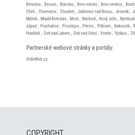
Benešov
,
Beroun
,
Blansko
,
Brno-město
,
Brno-venkov
,
Brunt
Cheb
,
Chomutov
,
Chrudim
,
Jablonec nad Nisou
,
Jeseník
,
J
Mělník
,
Mladá Boleslav
,
Most
,
Náchod
,
Nový Jičín
,
Nymburk
západ
,
Prachatice
,
Prostějov
,
Přerov
,
Příbram
,
Rakovník
,
Hradiště
,
Ústí nad Labem
,
Ústí nad Orlicí
,
Vsetín
,
Vyškov
,
Zl
Partnerské webové stránky a portály:
OrdinWeb.cz
COPYRIGHT