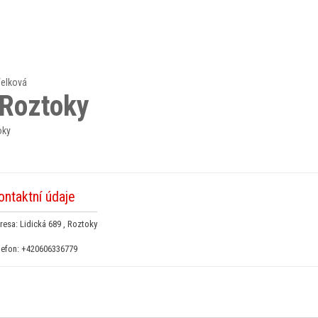
Velková
 Roztoky
oky
ontaktní údaje
resa: Lidická 689 , Roztoky
lefon:
+420606336779