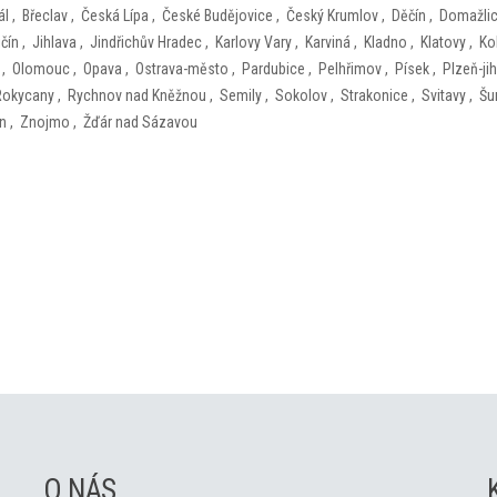
ál
,
Břeclav
,
Česká Lípa
,
České Budějovice
,
Český Krumlov
,
Děčín
,
Domažli
ičín
,
Jihlava
,
Jindřichův Hradec
,
Karlovy Vary
,
Karviná
,
Kladno
,
Klatovy
,
Ko
,
Olomouc
,
Opava
,
Ostrava-město
,
Pardubice
,
Pelhřimov
,
Písek
,
Plzeň-jih
Rokycany
,
Rychnov nad Kněžnou
,
Semily
,
Sokolov
,
Strakonice
,
Svitavy
,
Šu
ín
,
Znojmo
,
Žďár nad Sázavou
O NÁS