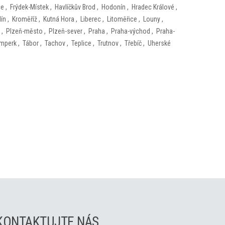
ce
,
Frýdek-Místek
,
Havlíčkův Brod
,
Hodonín
,
Hradec Králové
,
lín
,
Kroměříž
,
Kutná Hora
,
Liberec
,
Litoměřice
,
Louny
,
,
Plzeň-město
,
Plzeň-sever
,
Praha
,
Praha-východ
,
Praha-
mperk
,
Tábor
,
Tachov
,
Teplice
,
Trutnov
,
Třebíč
,
Uherské
KONTAKTUJTE NÁS