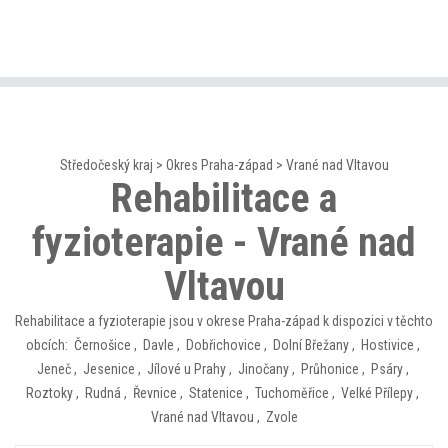
Středočeský kraj
>
Okres Praha-západ
>
Vrané nad Vltavou
Rehabilitace a
fyzioterapie - Vrané nad
Vltavou
Rehabilitace a fyzioterapie jsou v okrese Praha-západ k dispozici v těchto
obcích:
Černošice
,
Davle
,
Dobřichovice
,
Dolní Břežany
,
Hostivice
,
Jeneč
,
Jesenice
,
Jílové u Prahy
,
Jinočany
,
Průhonice
,
Psáry
,
Roztoky
,
Rudná
,
Řevnice
,
Statenice
,
Tuchoměřice
,
Velké Přílepy
,
Vrané nad Vltavou
,
Zvole