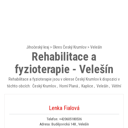
Jihočeský kraj
>
Okres Český Krumlov
>
Velešín
Rehabilitace a
fyzioterapie - Velešín
Rehabilitace a fyzioterapie jsou v okrese Český Krumlov k dispozici v
těchto obcích:
Český Krumlov
,
Horní Planá
,
Kaplice
,
Velešín
,
Větřní
Lenka Fialová
Telefon:
+420605180536
Adresa: Budějovická 148 , Velešín