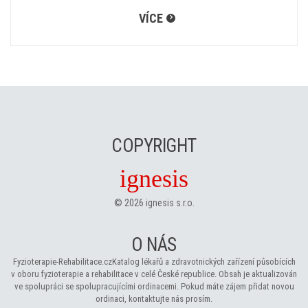
VÍCE
COPYRIGHT
ignesis
©
2026
ignesis s.r.o.
O NÁS
Fyzioterapie-Rehabilitace.cz
Katalog lékařů a zdravotnických zařízení působících
v oboru fyzioterapie a rehabilitace v celé České republice. Obsah je aktualizován
ve spolupráci se spolupracujícími ordinacemi. Pokud máte zájem přidat novou
ordinaci, kontaktujte nás prosím.