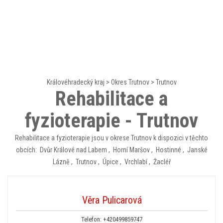
Královéhradecký kraj
>
Okres Trutnov
>
Trutnov
Rehabilitace a
fyzioterapie - Trutnov
Rehabilitace a fyzioterapie jsou v okrese Trutnov k dispozici v těchto
obcích:
Dvůr Králové nad Labem
,
Horní Maršov
,
Hostinné
,
Janské
Lázně
,
Trutnov
,
Úpice
,
Vrchlabí
,
Žacléř
Věra Pulicarová
Telefon:
+420499859747