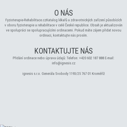
O NÁS
Fyzioterapie-Rehabilitace.cz
Katalog lékařů a zdravotnických zařízení působících
v oboru fyzioterapie a rehabilitace v celé České republice. Obsah je aktualizován
ve spolupráci se spolupracujícími ordinacemi. Pokud máte zájem přidat novou
ordinaci, kontaktujte nás prosím.
KONTAKTUJTE NÁS
Přidání ordinace nebo úprava údajů:
Telefon:
+420 602 187 888
E-mail:
info@ignesis.cz
ignesis s.r.o.
Generála Svobody 1193/25
767 01 Kroměříž