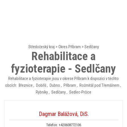
Středočeský kraj
>
Okres Příbram
>
Sedlčany
Rehabilitace a
fyzioterapie - Sedlčany
Rehabilitace a fyzioterapie jsou v okrese Příbram k dispozici v těchto
obcích:
Březnice
,
Dobříš
,
Dubno
,
Příbram
,
Rožmitál pod Třemšínem
,
Rybníky
,
Sedlčany
,
Sedlec-Prčice
Dagmar Balážová, DiS.
Telefon:
+420608772106