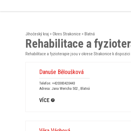
Jihočeský kraj
>
Okres Strakonice
>
Blatná
Rehabilitace a fyzioter
Rehabilitace a fyzioterapie jsou v okrese Strakonice k dispozic
Danuše Běloušková
Telefon:
+420383420443
Adresa: Jana Wericha 502 , Blatná
VÍCE
Věra Váchová