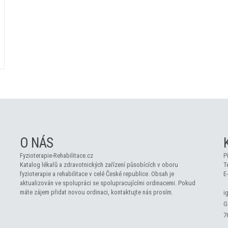
O NÁS
Fyzioterapie-Rehabilitace.cz
P
Katalog lékařů a zdravotnických zařízení působících v oboru
T
fyzioterapie a rehabilitace v celé České republice. Obsah je
E
aktualizován ve spolupráci se spolupracujícími ordinacemi. Pokud
máte zájem přidat novou ordinaci, kontaktujte nás prosím.
i
G
7