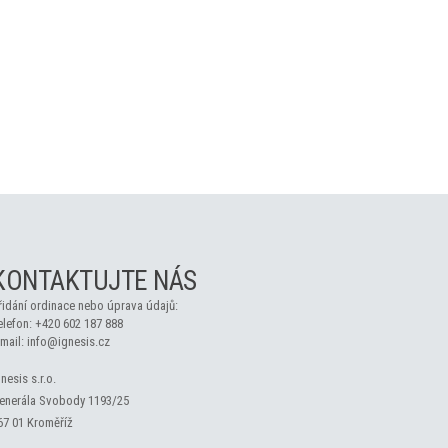
KONTAKTUJTE NÁS
řidání ordinace nebo úprava údajů:
elefon:
+420 602 187 888
-mail:
info@ignesis.cz
gnesis s.r.o.
enerála Svobody 1193/25
67 01 Kroměříž