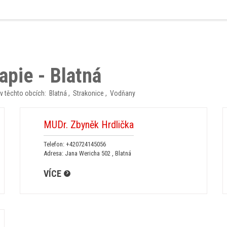
apie - Blatná
i v těchto obcích:
Blatná
,
Strakonice
,
Vodňany
MUDr. Zbyněk Hrdlička
Telefon:
+420724145056
Adresa: Jana Wericha 502 , Blatná
VÍCE